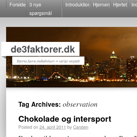
Forside
3 nye
Introduktion
Hjernen
Hjertet
In
spørgsmål
de3faktorer.dk
Hjerne,hjerte,indkøbskurv = varigt vægttab
observation
Tag Archives:
Chokolade og intersport
Posted on
24. april 2011
by
Carsten