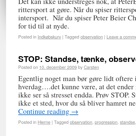
Det kan ikke understreges nok, at Peter
rittersport at gøre. Når du spiser rittersp
intersport. Når du spiser Peter Beier C
for tid til at nyde.
Posted in
Indkøbskurv
|
Tagged
observation
|
Leave a comm
STOP: Standse, tænke, observ
Posted on
10. december 2009
by
Carsten
Egentlig noget man bør gøre lidt oftere i
hverdag….det kunne være, at det ender
ikke ser så stresset endda. Prøv STOP. S
ikke et sted, hvor du så bliver hamret n
Continue reading
→
Posted in
Hjerne
|
Tagged
observation
,
progression
,
standse