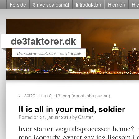
Forside
3 nye spørgsmål
Introduktion
Hjernen
Hje
de3faktorer.dk
Hjerne,hjerte,indkøbskurv = varigt vægttab
←
30DC: 11.+12.+13. dag (om at tabe pusten)
It is all in your mind, soldier
Posted on
31. januar 2010
by
Carsten
hvor starter vægttabsprocessen henne? O
rene jeopardy. Svaret gav jeg ligesom i 