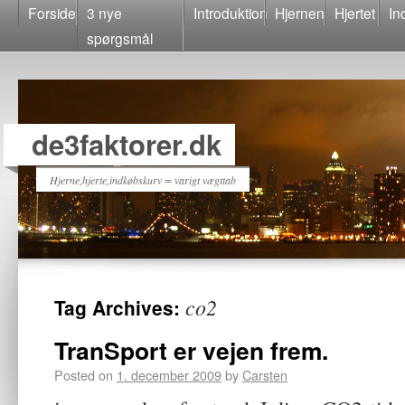
Forside
3 nye
Introduktion
Hjernen
Hjertet
In
spørgsmål
de3faktorer.dk
Hjerne,hjerte,indkøbskurv = varigt vægttab
co2
Tag Archives:
TranSport er vejen frem.
Posted on
1. december 2009
by
Carsten