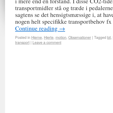
i mere end en forstand. I disse CO2-tid
transportmidler stå og træde i pedalerne
sagtens se det hensigtsmæssige i, at have
nogen helt specifikke transportbehov fx
Continue reading
→
Posted in
Hjerne
,
Hjerte
,
motion
,
Observationer
|
Tagged
bil
,
transport
|
Leave a comment