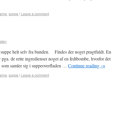
jerne
,
suppe
|
Leave a comment
sten
ve suppe helt selv fra bunden. Findes der noget pragtfuldt. En
ga. de rette ingredienser noget af en fedtbombe, hvorfor det
et, som samler sig i suppeoverfladen …
Continue reading
→
jerne
,
suppe
|
Leave a comment