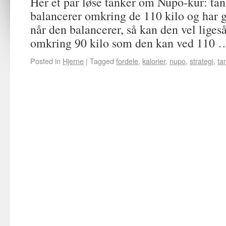
Her et par løse tanker om Nupo-kur: tan
balancerer omkring de 110 kilo og har 
når den balancerer, så kan den vel liges
omkring 90 kilo som den kan ved 110
Posted in
Hjerne
|
Tagged
fordele
,
kalorier
,
nupo
,
strategi
,
ta