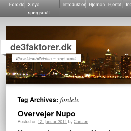
Forside
3 nye
Introduktion
Hjernen
Hjertet
In
spørgsmål
de3faktorer.dk
Hjerne,hjerte,indkøbskurv = varigt vægttab
fordele
Tag Archives:
Overvejer Nupo
Posted on
12. januar 2011
by
Carsten