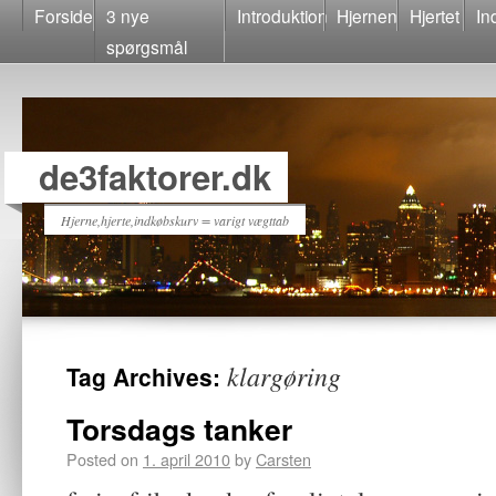
Forside
3 nye
Introduktion
Hjernen
Hjertet
In
spørgsmål
de3faktorer.dk
Hjerne,hjerte,indkøbskurv = varigt vægttab
klargøring
Tag Archives:
Torsdags tanker
Posted on
1. april 2010
by
Carsten