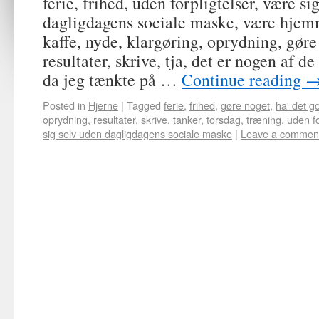
ferie, frihed, uden forpligtelser, være si
dagligdagens sociale maske, være hjemm
kaffe, nyde, klargøring, oprydning, gøre
resultater, skrive, tja, det er nogen af d
da jeg tænkte på …
Continue reading
Posted in
Hjerne
|
Tagged
ferie
,
frihed
,
gøre noget
,
ha' det g
oprydning
,
resultater
,
skrive
,
tanker
,
torsdag
,
træning
,
uden fo
sig selv uden dagligdagens sociale maske
|
Leave a commen