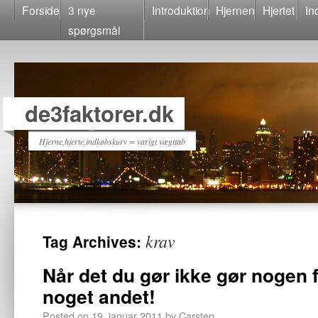
Forside
3 nye
Introduktion
Hjernen
Hjertet
In
spørgsmål
de3faktorer.dk
Hjerne,hjerte,indkøbskurv = varigt vægttab
krav
Tag Archives:
Når det du gør ikke gør nogen 
noget andet!
Posted on
19. januar 2011
by
Carsten