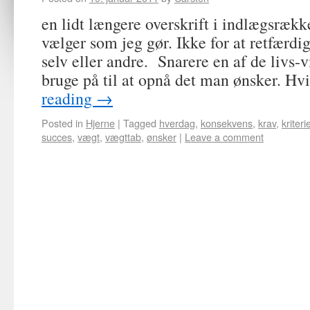
en lidt længere overskrift i indlægsrækk
vælger som jeg gør. Ikke for at retfærdi
selv eller andre. Snarere en af de liv
bruge på til at opnå det man ønsker. H
reading
→
Posted in
Hjerne
|
Tagged
hverdag
,
konsekvens
,
krav
,
kriteri
succes
,
vægt
,
vægttab
,
ønsker
|
Leave a comment