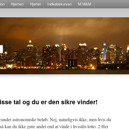
ion
Hjernen
Hjertet
Indkøbskurven
M M&M
disse tal og du er den sikre vinder!
ndet astronomiske beløb. Nej, naturligvis ikke, men hvis du
så kan du ikke gøre andet end at vinde i livsstils-lotto. 2 Her