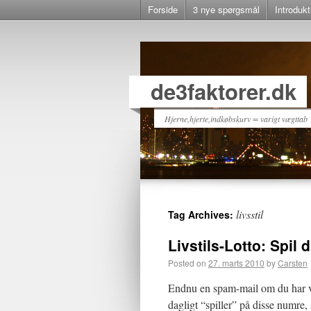
Forside
3 nye spørgsmål
Introdukt
de3faktorer.dk
Hjerne,hjerte,indkøbskurv = varigt vægttab
livsstil
Tag Archives:
Livstils-Lotto: Spil 
Posted on
27. marts 2010
by
Carsten
Endnu en spam-mail om du har vu
dagligt “spiller” på disse numre, 