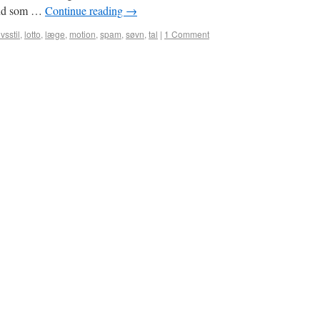
vand som …
Continue reading
→
ivsstil
,
lotto
,
læge
,
motion
,
spam
,
søvn
,
tal
|
1 Comment