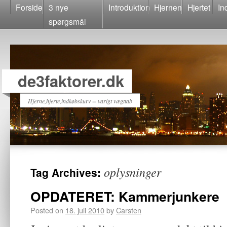
Forside
3 nye
Introduktion
Hjernen
Hjertet
In
spørgsmål
de3faktorer.dk
Hjerne,hjerte,indkøbskurv = varigt vægttab
oplysninger
Tag Archives:
OPDATERET: Kammerjunkere
Posted on
18. juli 2010
by
Carsten