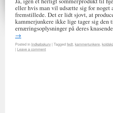
Ja, igen et herligt sommerprodukt til h
eller hvis man vil udsætte sig for noget a
fremstillede. Det er lidt sjovt, at produc
kammerjunkere ikke lige tager sig den t
ernæringsoplysninger på deres knasen
→
Posted in
Indkøbskurv
|
Tagged
fedt
,
kammerjunkere
,
koldsk
|
Leave a comment