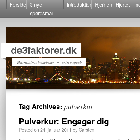
Forside
3 nye
Introduktion
Hjernen
Hjertet
In
spørgsmål
de3faktorer.dk
Hjerne,hjerte,indkøbskurv = varigt vægttab
pulverkur
Tag Archives:
Pulverkur: Engager dig
Posted on
24. januar 2011
by
Carsten