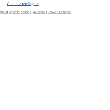
en. …
Continue reading
→
ppe af
,
spilletid
,
søndag
,
volleyball
|
Leave a comment