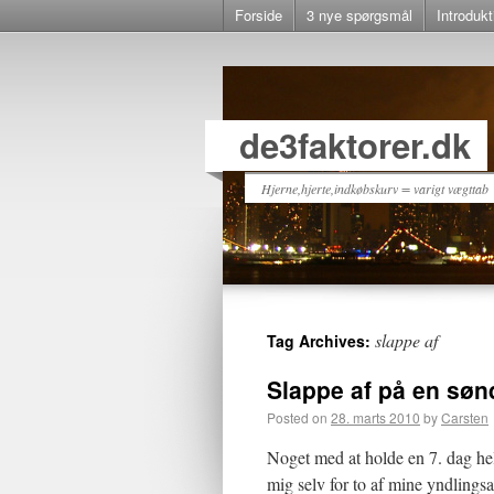
Forside
3 nye spørgsmål
Introdukt
de3faktorer.dk
Hjerne,hjerte,indkøbskurv = varigt vægttab
slappe af
Tag Archives:
Slappe af på en sø
Posted on
28. marts 2010
by
Carsten
Noget med at holde en 7. dag hell
mig selv for to af mine yndlingsak