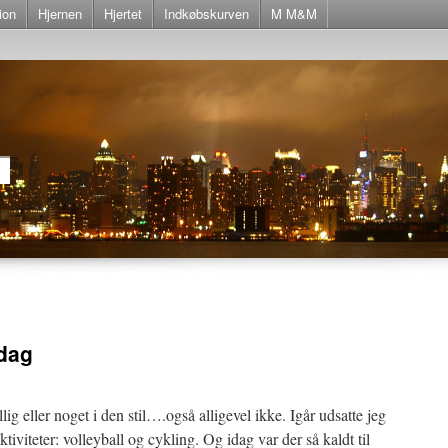
ion
Hjernen
Hjertet
Indkøbskurven
M M&M
ndag
ig eller noget i den stil….også alligevel ikke. Igår udsatte jeg
tiviteter: volleyball og cykling. Og idag var der så kaldt til