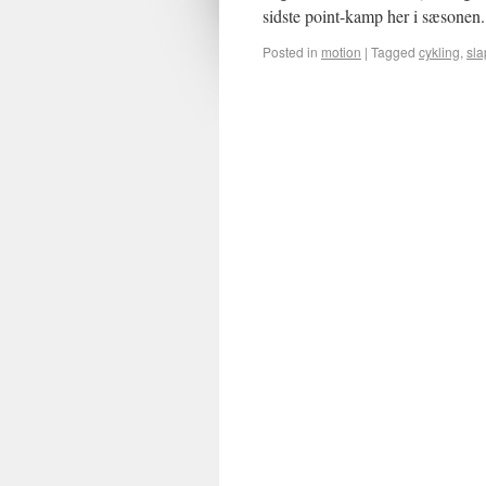
sidste point-kamp her i sæson
Posted in
motion
|
Tagged
cykling
,
sla