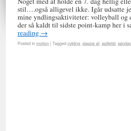
Noget med at holde en 7. dag hellig elle
stil….også alligevel ikke. Igår udsatte j
mine yndlingsaktiviteter: volleyball og 
der så kaldt til sidste point-kamp her 
reading
→
Posted in
motion
|
Tagged
cykling
,
slappe af
,
spilletid
,
sønda