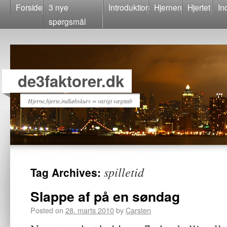
Forside
3 nye
Introduktion
Hjernen
Hjertet
In
spørgsmål
de3faktorer.dk
Hjerne,hjerte,indkøbskurv = varigt vægttab
spilletid
Tag Archives:
Slappe af på en søndag
Posted on
28. marts 2010
by
Carsten