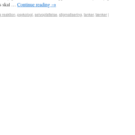
ks skal …
Continue reading
→
 reaktion
,
psykologi
,
selvopfattelse
,
stigmatisering
,
tanker
,
tænker
|