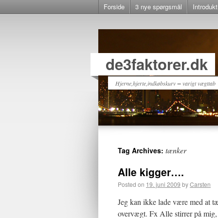
Forside
3 nye spørgsmål
Introdukt
de3faktorer.dk
Hjerne,hjerte,indkøbskurv = varigt vægttab
tænker
Tag Archives:
Alle kigger….
Posted on
19. juni 2009
by
Carsten
Jeg kan ikke lade være med at t
overvægt. Fx Alle stirrer på mig,