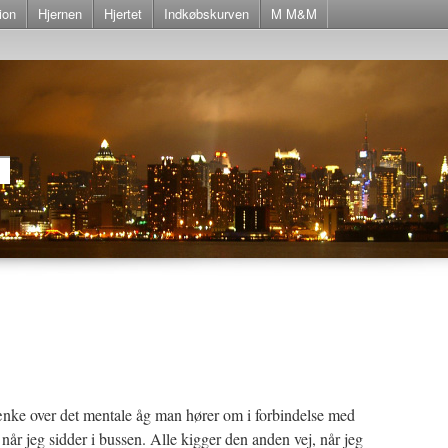
ion
Hjernen
Hjertet
Indkøbskurven
M M&M
ænke over det mentale åg man hører om i forbindelse med
 når jeg sidder i bussen. Alle kigger den anden vej, når jeg