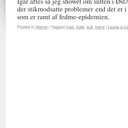
Igår aftes så jeg showet om sulten i Øst
der stikmodsatte problemer end det er i
som er ramt af fedme-epidemien.
Posted in
Hjerne
|
Tagged
mad
,
mæt
,
sult
,
trang
|
Leave a c