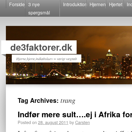
Forside
3 nye
Introduktion
Hjernen
Hjertet
In
spørgsmål
de3faktorer.dk
Hjerne,hjerte,indkøbskurv = varigt vægttab
trang
Tag Archives:
Indfør mere sult….ej i Afrika for
Posted on
28. august 2011
by
Carsten