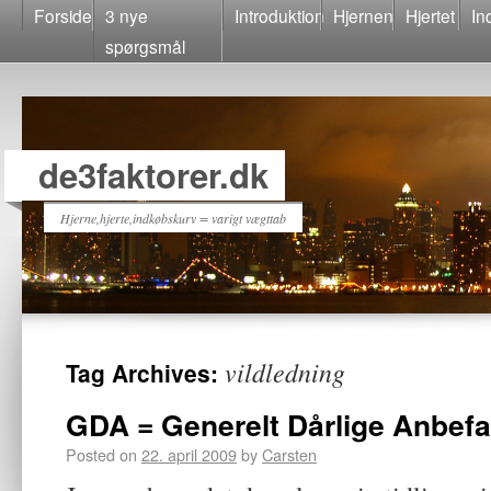
Forside
3 nye
Introduktion
Hjernen
Hjertet
In
spørgsmål
de3faktorer.dk
Hjerne,hjerte,indkøbskurv = varigt vægttab
vildledning
Tag Archives:
GDA = Generelt Dårlige Anbefa
Posted on
22. april 2009
by
Carsten