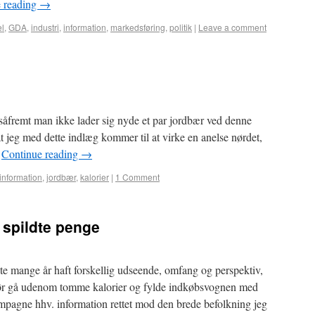
 reading
→
el
,
GDA
,
industri
,
information
,
markedsføring
,
politik
|
Leave a comment
åfremt man ikke lader sig nyde et par jordbær ved denne
t jeg med dette indlæg kommer til at virke en anelse nørdet,
…
Continue reading
→
information
,
jordbær
,
kalorier
|
1 Comment
spildte penge
e mange år haft forskellig udseende, omfang og perspektiv,
ør gå udenom tomme kalorier og fylde indkøbsvognen med
mpagne hhv. information rettet mod den brede befolkning jeg