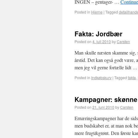
INGEN – gentager- …
Continue
Posted in
Hjerne
|
Tagged
detailhand
Fakta: Jordbær
Posted on
4. juli 2010
by
Carsten
Man skulle næsten skamme sig, s
årstid. Det kan også godt være, a
men jeg vil gerne fortælle lidt 
Posted in
Indkøbskurv
|
Tagged
fakta
,
Kampagner: skønne 
Posted on
21. juni 2010
by
Carsten
Ernæringskampagner har de sidst
men budskabet er, at man nok b
mere frugt&grønt. Den første ka