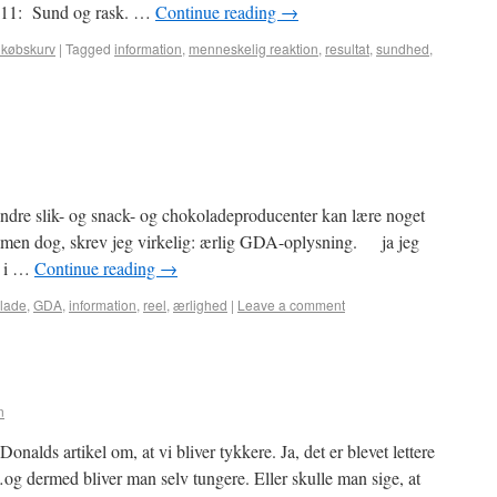
2011: Sund og rask. …
Continue reading
→
dkøbskurv
|
Tagged
information
,
menneskelig reaktion
,
resultat
,
sundhed
,
ndre slik- og snack- og chokoladeproducenter kan lære noget
men dog, skrev jeg virkelig: ærlig GDA-oplysning. ja jeg
m i …
Continue reading
→
lade
,
GDA
,
information
,
reel
,
ærlighed
|
Leave a comment
n
alds artikel om, at vi bliver tykkere. Ja, det er blevet lettere
…og dermed bliver man selv tungere. Eller skulle man sige, at