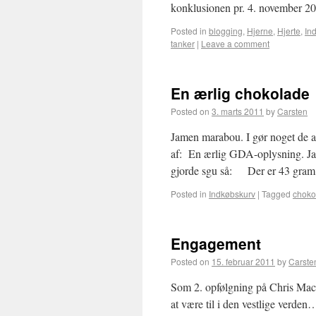
konklusionen pr. 4. november 
Posted in
blogging
,
Hjerne
,
Hjerte
,
In
tanker
|
Leave a comment
En ærlig chokolade
Posted on
3. marts 2011
by
Carsten
Jamen marabou. I gør noget de a
af: En ærlig GDA-oplysning. Ja
gjorde sgu så: Der er 43 gra
Posted in
Indkøbskurv
|
Tagged
choko
Engagement
Posted on
15. februar 2011
by
Carste
Som 2. opfølgning på Chris MacDon
at være til i den vestlige verden