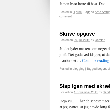
Jamen hvor herre til hest. Det 
Posted in
Hjerne
|
Tagged
Arne Astru
comment
Skrive opgave
Posted on
29. juli 2012
by
Carsten
Ja, det lyder næsten som noget da
jo til. Det gode ved idag er, at 
hvorfor det …
Continue reading
Posted in
blogging
|
Tagged
begynde
Slap igen med skræ
Posted on
4. november 2011
by
Cars
Deja vu….. har de seneste uger 
at jeg syntes, at jeg havde bru