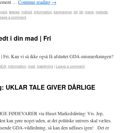
agement …
Continue reading
→
nald
,
følelse
,
individ
,
information
,
kampagner
,
let
,
lår
,
mave
,
metode
,
eave a comment
dt i din mad | Fri
d | Fri. Kan vi så ikke også få afsluttet GDA-mismærkningen?
GDA
,
information
,
mad
,
mærkning
|
Leave a comment
ng: UKLAR TALE GIVER DÅRLIGE
FØDEVARER via Huset Markedsføring: Vis. Jep,
en kan gøre noget uden, at det politiske univers skal væltes.
sende GDA-vildledning, så kan den udfases igen! Det er