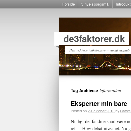
Forside
3 nye spørgsmål
Introdukt
de3faktorer.dk
Hjerne,hjerte,indkøbskurv = varigt vægttab
information
Tag Archives:
Eksperter min bare
Posted on
29. oktober 2013
by
Carste
Nu bør det fandme snart være no
ret. Hæv debat-niveauet. Nu gå