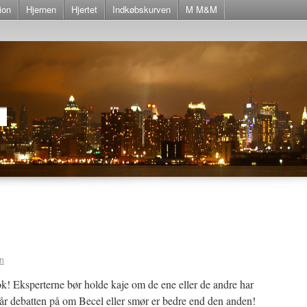
ion
Hjernen
Hjertet
Indkøbskurven
M M&M
n
k! Eksperterne bør holde kaje om de ene eller de andre har
r debatten på om Becel eller smør er bedre end den anden!