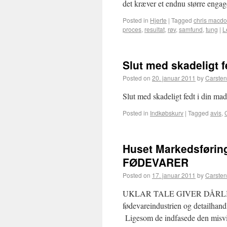
det kræver et endnu større eng
Posted in
Hjerte
|
Tagged
chris macdo
proces
,
resultat
,
røv
,
samfund
,
tung
|
L
Slut med skadeligt fe
Posted on
20. januar 2011
by
Carsten
Slut med skadeligt fedt i din ma
Posted in
Indkøbskurv
|
Tagged
avis
,
Huset Markedsføri
FØDEVARER
Posted on
17. januar 2011
by
Carsten
UKLAR TALE GIVER DÅRLIGE 
fødevareindustrien og detailhandl
Ligesom de indfasede den misvi