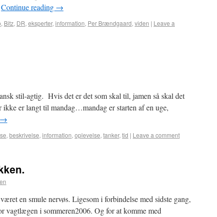
…
Continue reading
→
p
,
Bitz
,
DR
,
eksperter
,
information
,
Per Brændgaard
,
viden
|
Leave a
nsk stil-agtig. Hvis det er det som skal til, jamen så skal det
der ikke er langt til mandag…mandag er starten af en uge,
→
lse
,
beskrivelse
,
information
,
oplevelse
,
tanker
,
tid
|
Leave a comment
kken.
ten
været en smule nervøs. Ligesom i forbindelse med sidste gang,
g for vagtlægen i sommeren2006. Og for at komme med