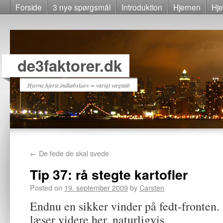
Forside
3 nye spørgsmål
Introduktion
Hjernen
Hje
de3faktorer.dk
Hjerne,hjerte,indkøbskurv = varigt vægttab
←
De fede de skal svede
Tip 37: rå stegte kartofler
Posted on
19. september 2009
by
Carsten
Endnu en sikker vinder på fedt-front
læser videre her, naturligvis.