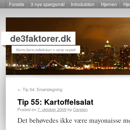
Forside
3 nye spørgsmål
Introduktion
Hjernen
Hje
de3faktorer.dk
Hjerne,hjerte,indkøbskurv = varigt vægttab
←
Tip 54: Smørstegning
Tip 55: Kartoffelsalat
Posted on
7. oktober 2009
by
Carsten
Det behøvedes ikke være mayonaisse med