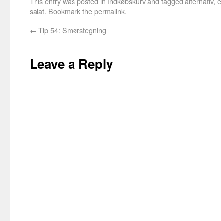
This entry was posted in
Indkøbskurv
and tagged
alternativ
,
e
salat
. Bookmark the
permalink
.
←
Tip 54: Smørstegning
Leave a Reply