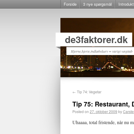
Forside
3 nye spørgsmål
Introdukt
de3faktorer.dk
Hjerne,hjerte,indkøbskurv = varigt vægttab
←
Tip 74: Vegetar
Tip 75: Restaurant, 
Posted on
27. oktober 2009
by
Carste
Uhaaaa, total fristende, når nu m