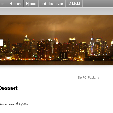
ion
Hjernen
Hjertet
Indkøbskurven
M M&M
Tip 76: Pasta
→
Dessert
n
an er ude at spise.