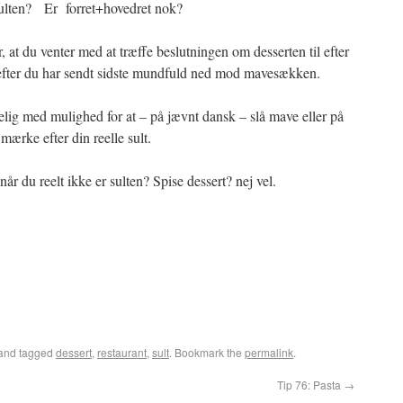
ulten? Er forret+hovedret nok?
er, at du venter med at træffe beslutningen om desserten til efter
efter du har sendt sidste mundfuld ned mod mavesækken.
gelig med mulighed for at – på jævnt dansk – slå mave eller på
rke efter din reelle sult.
år du reelt ikke er sulten? Spise dessert? nej vel.
and tagged
dessert
,
restaurant
,
sult
. Bookmark the
permalink
.
Tip 76: Pasta
→