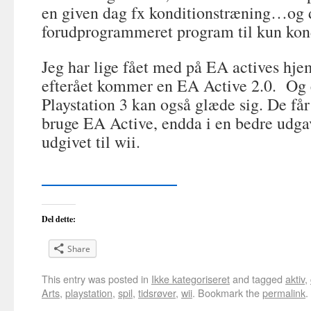
en given dag fx konditionstræning…og d
forudprogrammeret program til kun kon
Jeg har lige fået med på EA actives hjem
efterået kommer en EA Active 2.0. Og 
Playstation 3 kan også glæde sig. De få
bruge EA Active, endda i en bedre udga
udgivet til wii.
www.de3faktorer.dk
Del dette:
Share
This entry was posted in
Ikke kategoriseret
and tagged
aktiv
,
Arts
,
playstation
,
spil
,
tidsrøver
,
wii
. Bookmark the
permalink
.