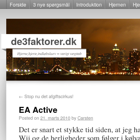
Forside
3 nye spørgsmål
Introduktion
Hjernen
Hje
de3faktorer.dk
Hjerne,hjerte,indkøbskurv = varigt vægttab
←
Stop nu det afgiftscirkus!
EA Active
Posted on
21. marts 2010
by
Carsten
Det er snart et stykke tid siden, at jeg 
Wii og de herligheder som følger i kølv