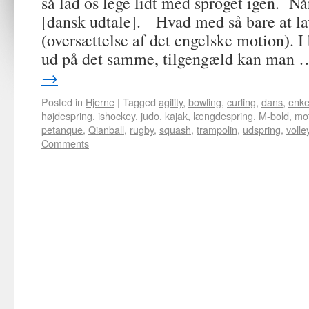
så lad os lege lidt med sproget igen. N
[dansk udtale]. Hvad med så bare at l
(oversættelse af det engelske motion). I
ud på det samme, tilgengæld kan man
→
Posted in
Hjerne
|
Tagged
agility
,
bowling
,
curling
,
dans
,
enkel
højdespring
,
ishockey
,
judo
,
kajak
,
længdespring
,
M-bold
,
mo
petanque
,
Qianball
,
rugby
,
squash
,
trampolin
,
udspring
,
volle
Comments