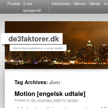
Forside
3 nye
Introduktion
Hjernen
Hjertet
In
spørgsmål
de3faktorer.dk
Hjerne,hjerte,indkøbskurv = varigt vægttab
dans
Tag Archives:
Motion [engelsk udtale]
Posted on
28. november 2009
by
Carsten