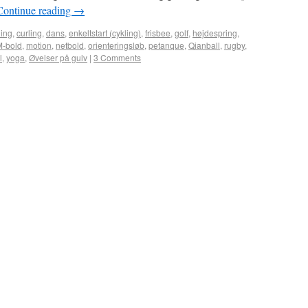
Continue reading
→
ing
,
curling
,
dans
,
enkeltstart (cykling)
,
frisbee
,
golf
,
højdespring
,
M-bold
,
motion
,
netbold
,
orienteringsløb
,
petanque
,
Qianball
,
rugby
,
l
,
yoga
,
Øvelser på gulv
|
3 Comments