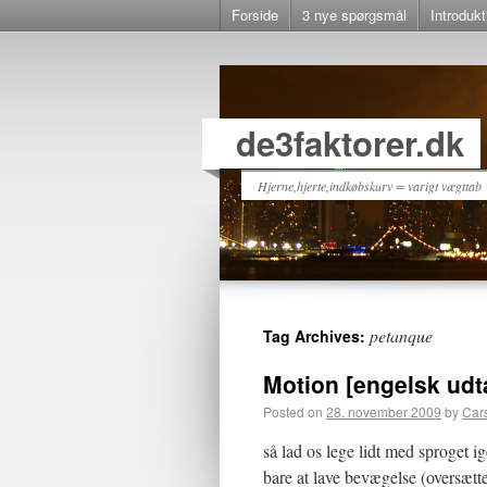
Forside
3 nye spørgsmål
Introdukt
de3faktorer.dk
Hjerne,hjerte,indkøbskurv = varigt vægttab
petanque
Tag Archives:
Motion [engelsk udt
Posted on
28. november 2009
by
Car
så lad os lege lidt med sproget
bare at lave bevægelse (oversætt