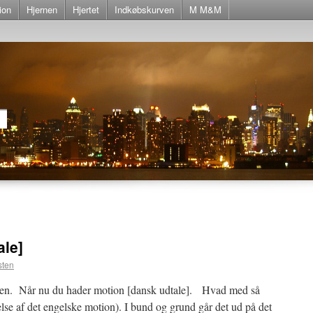
ion
Hjernen
Hjertet
Indkøbskurven
M M&M
ale]
sten
 igen. Når nu du hader motion [dansk udtale]. Hvad med så
else af det engelske motion). I bund og grund går det ud på det