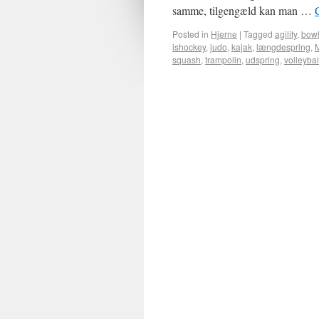
samme, tilgengæld kan man …
Posted in
Hjerne
|
Tagged
agility
,
bowl
ishockey
,
judo
,
kajak
,
længdespring
,
squash
,
trampolin
,
udspring
,
volleybal