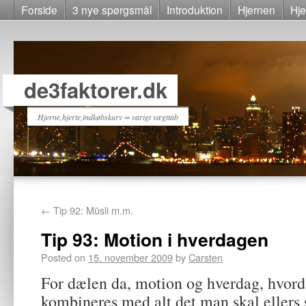
Forside
3 nye spørgsmål
Introduktion
Hjernen
Hje
de3faktorer.dk
Hjerne,hjerte,indkøbskurv = varigt vægttab
←
Tip 92: Müsli m.m.
Tip 93: Motion i hverdagen
Posted on
15. november 2009
by
Carsten
For dælen da, motion og hverdag, hvord
kombineres med alt det man skal ellers 