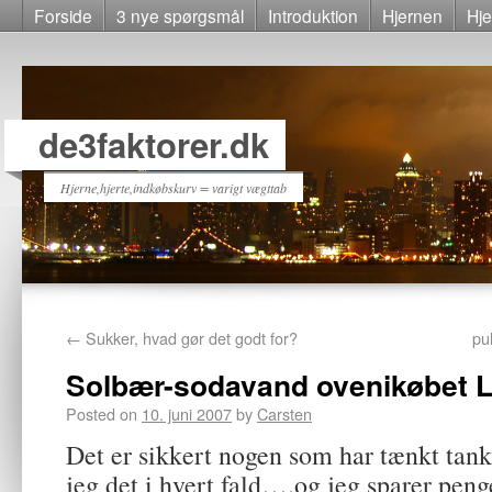
Forside
3 nye spørgsmål
Introduktion
Hjernen
Hje
de3faktorer.dk
Hjerne,hjerte,indkøbskurv = varigt vægttab
←
Sukker, hvad gør det godt for?
pu
Solbær-sodavand ovenikøbet L
Posted on
10. juni 2007
by
Carsten
Det er sikkert nogen som har tænkt tan
jeg det i hvert fald….og jeg sparer peng