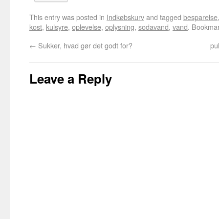
This entry was posted in
Indkøbskurv
and tagged
besparelse
kost
,
kulsyre
,
oplevelse
,
oplysning
,
sodavand
,
vand
. Bookma
←
Sukker, hvad gør det godt for?
pu
Leave a Reply