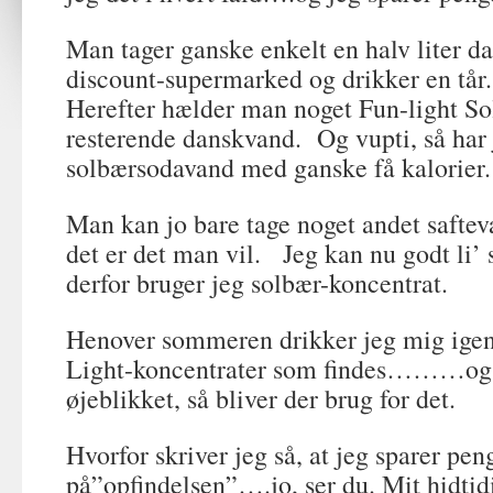
Man tager ganske enkelt en halv liter 
discount-supermarked og drikker en tår.
Herefter hælder man noget Fun-light So
resterende danskvand. Og vupti, så har 
solbærsodavand med ganske få kalorier.
Man kan jo bare tage noget andet saftev
det er det man vil. Jeg kan nu godt li
derfor bruger jeg solbær-koncentrat.
Henover sommeren drikker jeg mig igen
Light-koncentrater som findes………og s
øjeblikket, så bliver der brug for det.
Hvorfor skriver jeg så, at jeg sparer pen
på”opfindelsen”….jo, ser du. Mit hidti