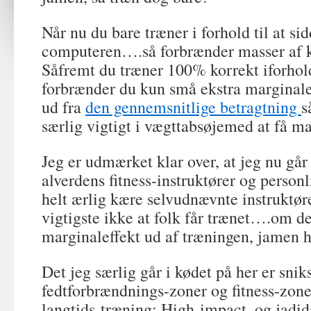
Når nu du bare træner i forhold til at s
computeren….så forbrænder masser af k
Såfremt du træner 100% korrekt iforhol
forbrænder du kun små ekstra marginaler
ud fra
den gennemsnitlige betragtning
s
særlig vigtigt i vægttabsøjemed at få m
Jeg er udmærket klar over, at jeg nu gå
alverdens fitness-instruktører og pers
helt ærlig kære selvudnævnte instruktør
vigtigste ikke at folk får trænet….om de
marginaleffekt ud af træningen, jamen h
Det jeg særlig går i kødet på her er sn
fedtforbrændnings-zoner og fitness-zone
langtids-træning; High-impact, og jadi