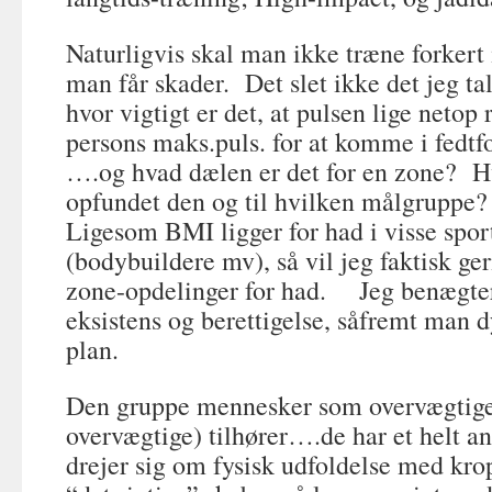
Naturligvis skal man ikke træne forkert 
man får skader. Det slet ikke det jeg t
hvor vigtigt er det, at pulsen lige netop
persons maks.puls. for at komme i fedt
….og hvad dælen er det for en zone? 
opfundet den og til hvilken målgruppe?
Ligesom BMI ligger for had i visse spor
(bodybuildere mv), så vil jeg faktisk ge
zone-opdelinger for had. Jeg benægter 
eksistens og berettigelse, såfremt man d
plan.
Den gruppe mennesker som overvægtige 
overvægtige) tilhører….de har et helt a
drejer sig om fysisk udfoldelse med kr