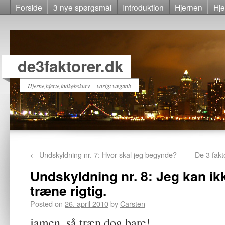
Forside
3 nye spørgsmål
Introduktion
Hjernen
Hje
de3faktorer.dk
Hjerne,hjerte,indkøbskurv = varigt vægttab
←
Undskyldning nr. 7: Hvor skal jeg begynde?
De 3 fakt
Undskyldning nr. 8: Jeg kan ikk
træne rigtig.
Posted on
26. april 2010
by
Carsten
jamen, så træn dog bare!