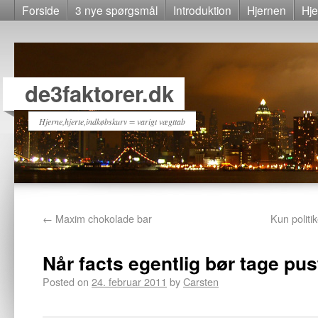
Forside
3 nye spørgsmål
Introduktion
Hjernen
Hje
de3faktorer.dk
Hjerne,hjerte,indkøbskurv = varigt vægttab
←
Maxim chokolade bar
Kun politi
Når facts egentlig bør tage pu
Posted on
24. februar 2011
by
Carsten