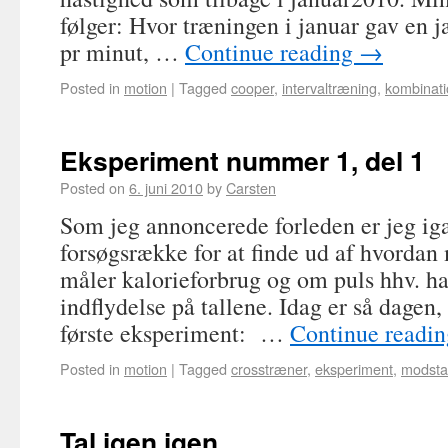
følger: Hvor træningen i januar gav en j
pr minut, …
Continue reading
→
Posted in
motion
|
Tagged
cooper
,
intervaltræning
,
kombinati
Eksperiment nummer 1, del 1
Posted on
6. juni 2010
by
Carsten
Som jeg annoncerede forleden er jeg i
forsøgsrække for at finde ud af hvordan
måler kalorieforbrug og om puls hhv. h
indflydelse på tallene. Idag er så dagen,
første eksperiment: …
Continue readi
Posted in
motion
|
Tagged
crosstræner
,
eksperiment
,
modst
Tal igen igen