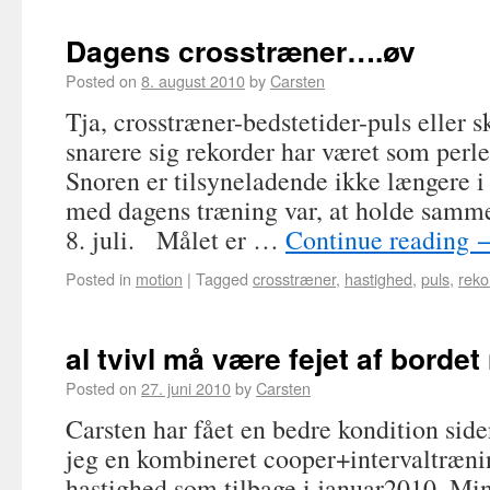
Dagens crosstræner….øv
Posted on
8. august 2010
by
Carsten
Tja, crosstræner-bedstetider-puls eller
snarere sig rekorder har været som perle
Snoren er tilsyneladende ikke længere 
med dagens træning var, at holde samm
8. juli. Målet er …
Continue reading
Posted in
motion
|
Tagged
crosstræner
,
hastighed
,
puls
,
reko
al tvivl må være fejet af bordet
Posted on
27. juni 2010
by
Carsten
Carsten har fået en bedre kondition side
jeg en kombineret cooper+intervaltræ
hastighed som tilbage i januar2010. Min