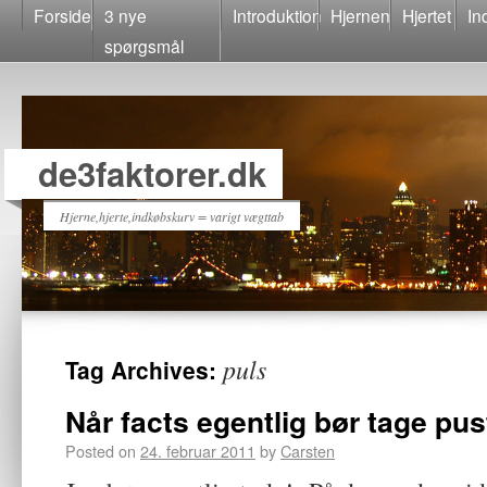
Forside
3 nye
Introduktion
Hjernen
Hjertet
In
spørgsmål
de3faktorer.dk
Hjerne,hjerte,indkøbskurv = varigt vægttab
puls
Tag Archives:
Når facts egentlig bør tage pu
Posted on
24. februar 2011
by
Carsten