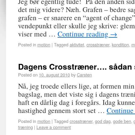
Jeg bør egentlig tude! På den anden sid
det mig videre? Næh. Grafen – bedre sag
grafen – er snarere en “agent of change”
vendepunkt eller skulle jeg skrive: gle
viser med …
Continue reading
→
Posted in
motion
|
Tagged
aktivitet
,
crosstræner
,
kondition
,
m
Dagens Crosstræner…. sådan 
Posted on
10. august 2010
by
Carsten
Nå, jeg troede ellers lige, at formen min 
bagslag, men det viste sig i dagens træn
haft en dårlig dag i foregårs. Idag kunn
hastighed gennem stort set …
Continue
Posted in
motion
|
Tagged
crosstræner
,
god dag
,
gode ben
,
træning
|
Leave a comment