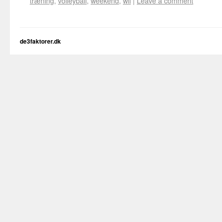
træning
,
volleyball
,
weekend
,
wii
|
Leave a comment
de3faktorer.dk