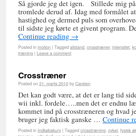
Så gjorde jeg det igen. Stillede mig på
tromlede derud af. Idag med formålet a
hastighed og dermed puls som overhoved
til sidste jeg kørte et givent program. 
Continue reading
→
Posted in
motion
|
Tagged
afstand
,
crosstræner
,
intensitet
,
ko
træning
|
Leave a comment
Crosstræner
Posted on
21. marts 2010
by
Carsten
Det kan godt være, at det er lang tid sid
wii inkl. fordele…..men det er endnu læn
kommet ind på crosstræneren og hvad j
bruger jeg faktisk ganske …
Continue r
Posted in
Indkøbskurv
|
Tagged
crosstræning
,
cykel
,
fysisk ak