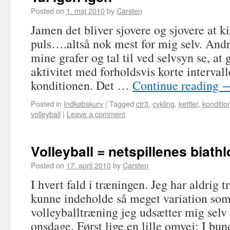
Posted on
1. maj 2010
by
Carsten
Jamen det bliver sjovere og sjovere at k
puls….altså nok mest for mig selv. Andr
mine grafer og tal til ved selvsyn se, at
aktivitet med forholdsvis korte interval
konditionen. Det …
Continue reading
Posted in
Indkøbskurv
|
Tagged
ctr3
,
cykling
,
kettler
,
konditio
volleyball
|
Leave a comment
Volleyball = netspillenes biath
Posted on
17. april 2010
by
Carsten
I hvert fald i træningen. Jeg har aldrig t
kunne indeholde så meget variation so
volleyballtræning jeg udsætter mig sel
onsdage. Først lige en lille omvej: I bun