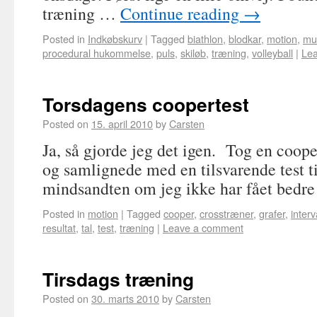
træning …
Continue reading
→
Posted in
Indkøbskurv
|
Tagged
biathlon
,
blodkar
,
motion
,
mu
procedural hukommelse
,
puls
,
skiløb
,
træning
,
volleyball
|
Le
Torsdagens coopertest
Posted on
15. april 2010
by
Carsten
Ja, så gjorde jeg det igen. Tog en coop
og samlignede med en tilsvarende test t
mindsandten om jeg ikke har fået bedre k
Posted in
motion
|
Tagged
cooper
,
crosstræner
,
grafer
,
inter
resultat
,
tal
,
test
,
træning
|
Leave a comment
Tirsdags træning
Posted on
30. marts 2010
by
Carsten