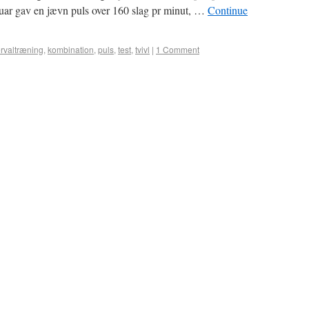
nuar gav en jævn puls over 160 slag pr minut, …
Continue
ervaltræning
,
kombination
,
puls
,
test
,
tvivl
|
1 Comment