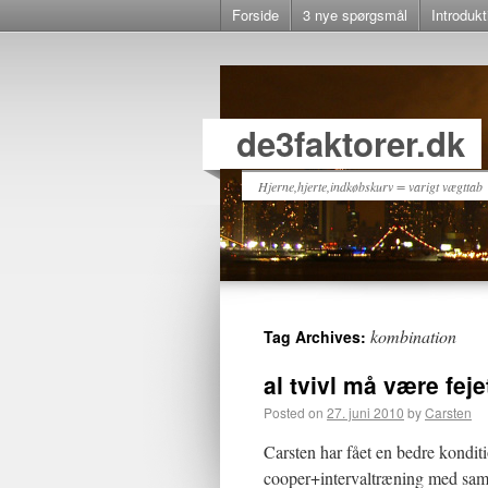
Forside
3 nye spørgsmål
Introdukt
de3faktorer.dk
Hjerne,hjerte,indkøbskurv = varigt vægttab
kombination
Tag Archives:
al tvivl må være feje
Posted on
27. juni 2010
by
Carsten
Carsten har fået en bedre kondit
cooper+intervaltræning med samm