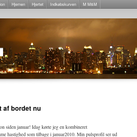
ion
Hjernen
Hjertet
Indkøbskurven
M M&M
t af bordet nu
ion siden januar! Idag kørte jeg en kombineret
e hastighed som tilbage i januar2010. Min pulsprofil ser ud