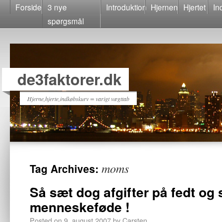
Forside
3 nye
Introduktion
Hjernen
Hjertet
In
spørgsmål
de3faktorer.dk
Hjerne,hjerte,indkøbskurv = varigt vægttab
moms
Tag Archives:
Så sæt dog afgifter på fedt og 
menneskeføde !
Posted on
9. august 2007
by
Carsten