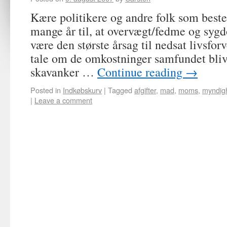
Kære politikere og andre folk som best
mange år til, at overvægt/fedme og sygd
være den største årsag til nedsat livsfor
tale om de omkostninger samfundet blive
skavanker …
Continue reading
→
Posted in
Indkøbskurv
|
Tagged
afgifter
,
mad
,
moms
,
myndig
|
Leave a comment