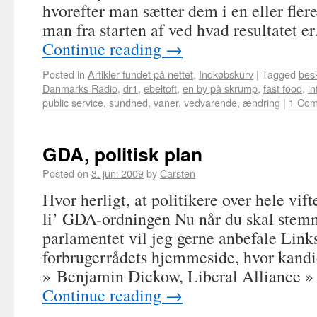
hvorefter man sætter dem i en eller flere
man fra starten af ved hvad resultatet e
Continue reading
→
Posted in
Artikler fundet på nettet
,
Indkøbskurv
|
Tagged
besk
Danmarks Radio
,
dr1
,
ebeltoft
,
en by på skrump
,
fast food
,
in
public service
,
sundhed
,
vaner
,
vedvarende
,
ændring
|
1 Co
GDA, politisk plan
Posted on
3. juni 2009
by
Carsten
Hvor herligt, at politikere over hele vift
li’ GDA-ordningen Nu når du skal stem
parlamentet vil jeg gerne anbefale Links
forbrugerrådets hjemmeside, hvor kandi
» Benjamin Dickow, Liberal Alliance 
Continue reading
→