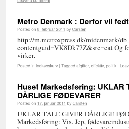
Leave a comment
Metro Denmark : Derfor vil fed
Posted on
8. februar 2011
by
Carsten
http://m.metroxpress.dk/midenmark/db
contentguid=VK8Dk77Z&src=cat Og ford
virker.
Posted in
Indkøbskurv
|
Tagged
afgifter
,
effektiv
,
politik
|
Leav
Huset Markedsføring: UKLAR
DÅRLIGE FØDEVARER
Posted on
17. januar 2011
by
Carsten
UKLAR TALE GIVER DÅRLIGE FØDE
Markedsføring: Vis. Jep, fødevareindust