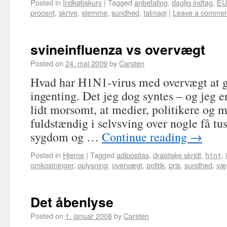
Posted in
Indkøbskurv
|
Tagged
anbefaling
,
daglig indtag
,
EU
procent
,
skrive
,
stemme
,
sundhed
,
talmagi
|
Leave a commen
svineinfluenza vs overvægt
Posted on
24. maj 2009
by
Carsten
Hvad har H1N1-virus med overvægt at
ingenting. Det jeg dog syntes – og jeg er
lidt morsomt, at medier, politikere og 
fuldstændig i selvsving over nogle få t
sygdom og …
Continue reading
→
Posted in
Hjerne
|
Tagged
adipositas
,
drastiske skridt
,
h1n1
,
omkostninger
,
oplysning
,
overvægt
,
politik
,
pris
,
sundhed
,
væ
Det åbenlyse
Posted on
1. januar 2008
by
Carsten