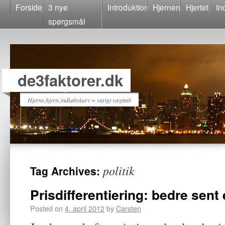
Forside
3 nye
Introduktion
Hjernen
Hjertet
In
spørgsmål
de3faktorer.dk
Hjerne,hjerte,indkøbskurv = varigt vægttab
politik
Tag Archives:
Prisdifferentiering: bedre sent 
Posted on
4. april 2012
by
Carsten