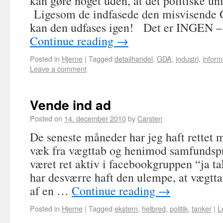
kan gøre noget uden, at det politiske uni
Ligesom de indfasede den misvisende 
kan den udfases igen! Det er INGEN –
Continue reading
→
Posted in
Hjerne
|
Tagged
detailhandel
,
GDA
,
industri
,
inform
Leave a comment
Vende ind ad
Posted on
14. december 2010
by
Carsten
De seneste måneder har jeg haft rettet 
væk fra vægttab og henimod samfundspr
været ret aktiv i facebookgruppen “ja ta
har desværre haft den ulempe, at vægttab
af en …
Continue reading
→
Posted in
Hjerne
|
Tagged
ekstern
,
helbred
,
politik
,
tanker
|
L