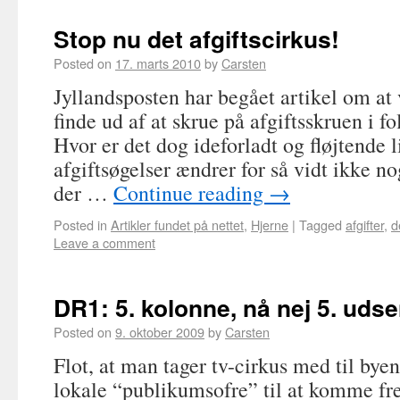
Stop nu det afgiftscirkus!
Posted on
17. marts 2010
by
Carsten
Jyllandsposten har begået artikel om at 
finde ud af at skrue på afgiftsskruen i 
Hvor er det dog ideforladt og fløjtende l
afgiftsøgelser ændrer for så vidt ikke no
der …
Continue reading
→
Posted in
Artikler fundet på nettet
,
Hjerne
|
Tagged
afgifter
,
d
Leave a comment
DR1: 5. kolonne, nå nej 5. uds
Posted on
9. oktober 2009
by
Carsten
Flot, at man tager tv-cirkus med til bye
lokale “publikumsofre” til at komme fr