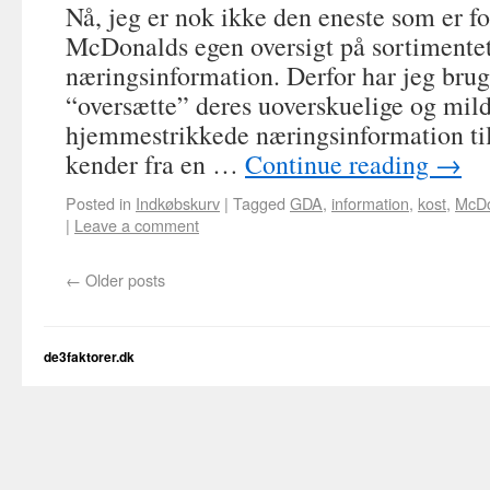
Nå, jeg er nok ikke den eneste som er fo
McDonalds egen oversigt på sortimente
næringsinformation. Derfor har jeg brugt 
“oversætte” deres uoverskuelige og milde
hjemmestrikkede næringsinformation til
kender fra en …
Continue reading
→
Posted in
Indkøbskurv
|
Tagged
GDA
,
information
,
kost
,
McDo
|
Leave a comment
←
Older posts
de3faktorer.dk