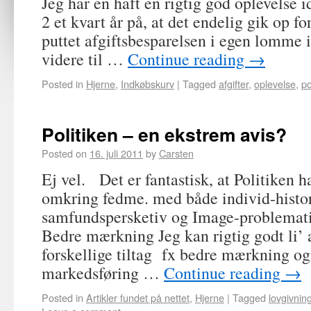
Jeg har en haft en rigtig god oplevelse 
2 et kvart år på, at det endelig gik op fo
puttet afgiftsbesparelsen i egen lomme is
videre til …
Continue reading
→
Posted in
Hjerne
,
Indkøbskurv
|
Tagged
afgifter
,
oplevelse
,
po
Politiken – en ekstrem avis?
Posted on
16. juli 2011
by
Carsten
Ej vel. Det er fantastisk, at Politiken 
omkring fedme. med både individ-histor
samfundspersketiv og Image-problemati
Bedre mærkning Jeg kan rigtig godt li’
forskellige tiltag fx bedre mærkning og
markedsføring …
Continue reading
→
Posted in
Artikler fundet på nettet
,
Hjerne
|
Tagged
lovgivnin