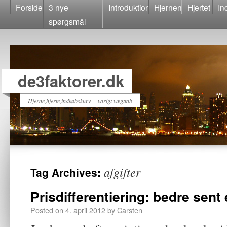
Forside
3 nye
Introduktion
Hjernen
Hjertet
In
spørgsmål
de3faktorer.dk
Hjerne,hjerte,indkøbskurv = varigt vægttab
afgifter
Tag Archives:
Prisdifferentiering: bedre sent 
Posted on
4. april 2012
by
Carsten