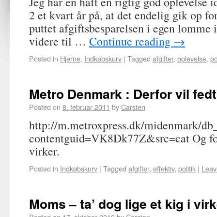
Jeg har en haft en rigtig god oplevelse 
2 et kvart år på, at det endelig gik op fo
puttet afgiftsbesparelsen i egen lomme is
videre til …
Continue reading
→
Posted in
Hjerne
,
Indkøbskurv
|
Tagged
afgifter
,
oplevelse
,
po
Metro Denmark : Derfor vil fed
Posted on
8. februar 2011
by
Carsten
http://m.metroxpress.dk/midenmark/db
contentguid=VK8Dk77Z&src=cat Og ford
virker.
Posted in
Indkøbskurv
|
Tagged
afgifter
,
effektiv
,
politik
|
Leav
Moms – ta’ dog lige et kig i vir
Posted on
17. oktober 2010
by
Carsten