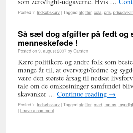
som zero/light-udgaverne. Hvis …
Cont
Posted in
Indkøbskurv
|
Tagged
afgifter
,
cola
,
pris
,
prisudvikli
Så sæt dog afgifter på fedt og 
menneskeføde !
Posted on
9. august 2007
by
Carsten
Kære politikere og andre folk som best
mange år til, at overvægt/fedme og sygd
være den største årsag til nedsat livsfor
tale om de omkostninger samfundet blive
skavanker …
Continue reading
→
Posted in
Indkøbskurv
|
Tagged
afgifter
,
mad
,
moms
,
myndig
|
Leave a comment