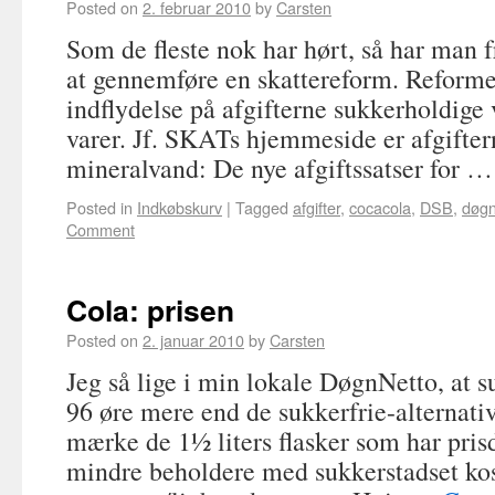
Posted on
2. februar 2010
by
Carsten
Som de fleste nok har hørt, så har man fr
at gennemføre en skattereform. Reforme
indflydelse på afgifterne sukkerholdige 
varer. Jf. SKATs hjemmeside er afgifter
mineralvand: De nye afgiftssatser for 
Posted in
Indkøbskurv
|
Tagged
afgifter
,
cocacola
,
DSB
,
døgn
Comment
Cola: prisen
Posted on
2. januar 2010
by
Carsten
Jeg så lige i min lokale DøgnNetto, at s
96 øre mere end de sukkerfrie-alternativ
mærke de 1½ liters flasker som har pri
mindre beholdere med sukkerstadset ko