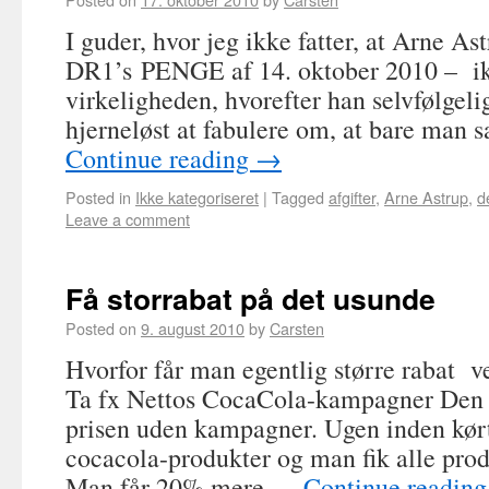
I guder, hvor jeg ikke fatter, at Arne Ast
DR1’s PENGE af 14. oktober 2010 – ikke
virkeligheden, hvorefter han selvfølgel
hjerneløst at fabulere om, at bare ma
Continue reading
→
Posted in
Ikke kategoriseret
|
Tagged
afgifter
,
Arne Astrup
,
d
Leave a comment
Få storrabat på det usunde
Posted on
9. august 2010
by
Carsten
Hvorfor får man egentlig større rabat v
Ta fx Nettos CocaCola-kampagner Den 
prisen uden kampagner. Ugen inden kø
cocacola-produkter og man fik alle prod
Man får 20% mere …
Continue readin