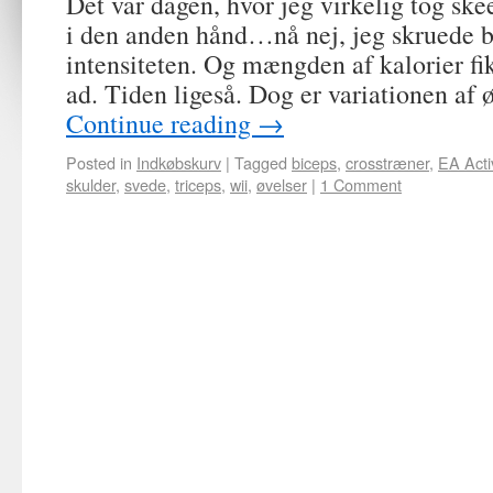
Det var dagen, hvor jeg virkelig tog sk
i den anden hånd…nå nej, jeg skruede b
intensiteten. Og mængden af kalorier fi
ad. Tiden ligeså. Dog er variationen af
Continue reading
→
Posted in
Indkøbskurv
|
Tagged
biceps
,
crosstræner
,
EA Acti
skulder
,
svede
,
triceps
,
wii
,
øvelser
|
1 Comment