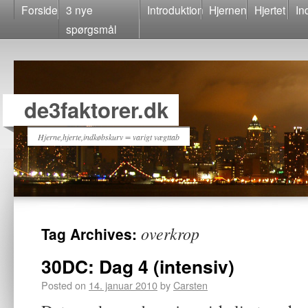
Forside
3 nye
Introduktion
Hjernen
Hjertet
In
spørgsmål
de3faktorer.dk
Hjerne,hjerte,indkøbskurv = varigt vægttab
overkrop
Tag Archives:
30DC: Dag 4 (intensiv)
Posted on
14. januar 2010
by
Carsten