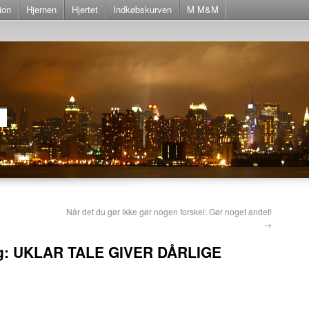
ion
Hjernen
Hjertet
Indkøbskurven
M M&M
Når det du gør ikke gør nogen forskel: Gør noget andet!
→
ng: UKLAR TALE GIVER DÅRLIGE