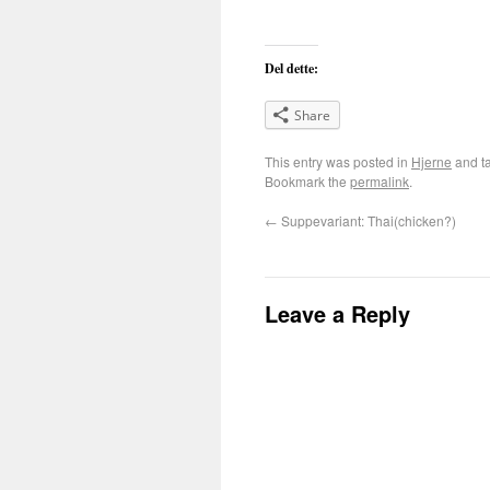
Del dette:
Share
This entry was posted in
Hjerne
and t
Bookmark the
permalink
.
←
Suppevariant: Thai(chicken?)
Leave a Reply