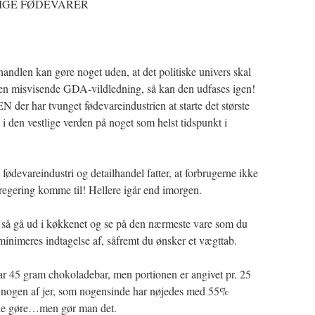
IGE FØDEVARER
handlen kan gøre noget uden, at det politiske univers skal
en misvisende GDA-vildledning, så kan den udfases igen!
der har tvunget fødevareindustrien at starte det største
i den vestlige verden på noget som helst tidspunkt i
t fødevareindustri og detailhandel fatter, at forbrugerne ikke
 regering komme til! Hellere igår end imorgen.
så gå ud i køkkenet og se på den nærmeste vare som du
inimeres indtagelse af, såfremt du ønsker et vægttab.
 45 gram chokoladebar, men portionen er angivet pr. 25
 nogen af jer, som nogensinde har nøjedes med 55%
ke gøre…men gør man det.