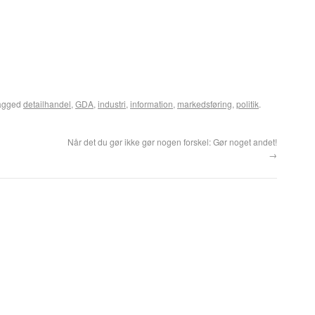
agged
detailhandel
,
GDA
,
industri
,
information
,
markedsføring
,
politik
.
Når det du gør ikke gør nogen forskel: Gør noget andet!
→