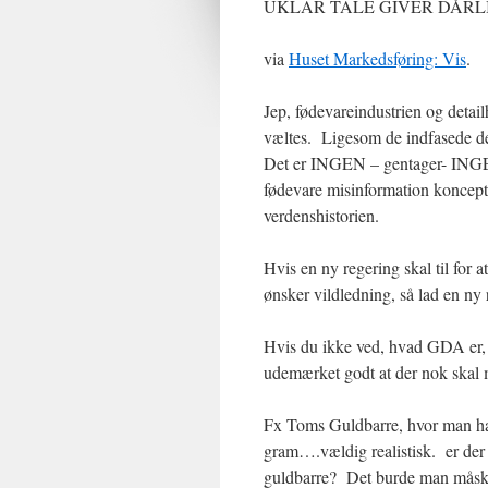
UKLAR TALE GIVER DÅRL
via
Huset Markedsføring: Vis
.
Jep, fødevareindustrien og detail
væltes. Ligesom de indfasede d
Det er INGEN – gentager- INGEN 
fødevare misinformation koncept 
verdenshistorien.
Hvis en ny regering skal til for a
ønsker vildledning, så lad en ny
Hvis du ikke ved, hvad GDA er, 
udemærket godt at der nok skal m
Fx Toms Guldbarre, hvor man har
gram….vældig realistisk. er der
guldbarre? Det burde man mås