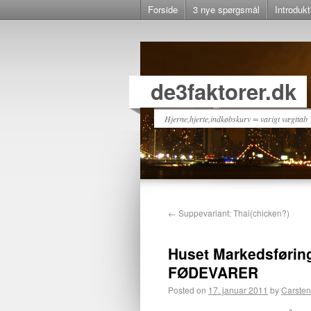
Forside
3 nye spørgsmål
Introdukt
de3faktorer.dk
Hjerne,hjerte,indkøbskurv = varigt vægttab
←
Suppevariant: Thai(chicken?)
Huset Markedsføri
FØDEVARER
Posted on
17. januar 2011
by
Carsten