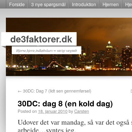
Forside
3 nye spørgsmål
Introduktion
Hjernen
Hje
de3faktorer.dk
Hjerne,hjerte,indkøbskurv = varigt vægttab
←
30DC: Dag 7 (lidt sen gennemførsel)
30DC: dag 8 (en kold dag)
Posted on
18. januar 2010
by
Carsten
Udover det var mandag, så var det også 
arbejde…syntes jeg.