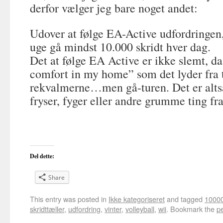
derfor vælger jeg bare noget andet:
Udover at følge EA-Active udfordringen, 
uge gå mindst 10.000 skridt hver dag.
Det at følge EA Active er ikke slemt, da
comfort in my home” som det lyder fra 
rekvalmerne…men gå-turen. Det er alts
fryser, fyger eller andre grumme ting fra
www.de3faktorer.dk
Del dette:
Share
This entry was posted in
Ikke kategoriseret
and tagged
10000
skridttæller
,
udfordring
,
vinter
,
volleyball
,
wii
. Bookmark the
p