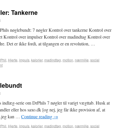
ler: Tankerne
n
rPhils nøglebundt: 7 nøgler Kontrol over tankerne Kontrol over
et Kontrol over impulser Kontrol over madindtag Kontrol over
e. Det er ikke fordi, at tilgangen er en revolution, …
Phil
,
Hjerte
,
impuls
,
kalorier
,
madindtag
,
motion
,
nærmiljø
,
social
nt
lebundt
n
s indlæg-serie om DrPhils 7 nøgler til varigt vægttab. Husk at
ler eller hos saxo.dk [og nej, jeg får ikke provision af, at
l…jeg kan …
Continue reading
→
Phil
,
Hjerte
,
impuls
,
kalorier
,
madindtag
,
motion
,
nærmiljø
,
social