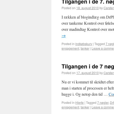
Tilgangen i de 7. nø
Posted on
18. august 2010
by
Carste
I rækken af blogindlæg om DrPhi
over tankerne Kontrol over følel
over madindtag Kontrol over mo
→
Posted in
Indkøbskurv
|
Tagged
7 nøgl
engagement
,
tanker
|
Leave a comme
Tilgangen i de 7 nøg
Posted on
17. august 2010
by
Carste
Nu er vi kommet til skridtet efter
man i starten af processen er he
hugge i. Og netop den tid …
Co
Posted in
Hjerte
|
Tagged
7 nøgler
,
Dr
engagement
,
tanker
|
Leave a comme