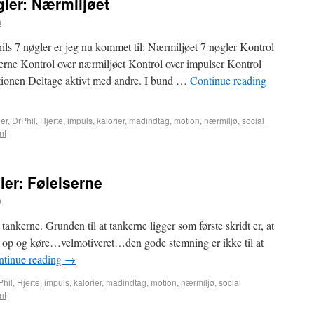
gler: Nærmiljøet
n
ls 7 nøgler er jeg nu kommet til: Nærmiljøet 7 nøgler Kontrol
serne Kontrol over nærmiljøet Kontrol over impulser Kontrol
tionen Deltage aktivt med andre. I bund …
Continue reading
er
,
DrPhil
,
Hjerte
,
impuls
,
kalorier
,
madindtag
,
motion
,
nærmiljø
,
social
nt
ler: Følelserne
n
 tankerne. Grunden til at tankerne ligger som første skridt er, at
lt op og køre…velmotiveret…den gode stemning er ikke til at
ntinue reading
→
Phil
,
Hjerte
,
impuls
,
kalorier
,
madindtag
,
motion
,
nærmiljø
,
social
nt