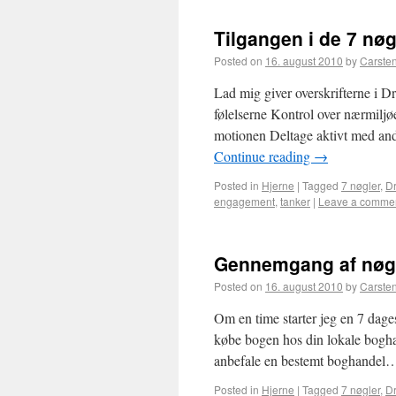
Tilgangen i de 7 nøg
Posted on
16. august 2010
by
Carste
Lad mig giver overskrifterne i D
følelserne Kontrol over nærmiljø
motionen Deltage aktivt med andr
Continue reading
→
Posted in
Hjerne
|
Tagged
7 nøgler
,
Dr
engagement
,
tanker
|
Leave a comme
Gennemgang af nøg
Posted on
16. august 2010
by
Carste
Om en time starter jeg en 7 dage
købe bogen hos din lokale boghand
anbefale en bestemt boghande
Posted in
Hjerne
|
Tagged
7 nøgler
,
Dr