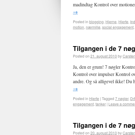
madindtag Kontrol over motionen
→
Posted in
blogging
,
Hjerne
,
Hjerte
,
In
motion
,
nærmiljø
,
social engagement
Tilgangen i de 7 nøg
Posted on
21. august 2010
by
Carste
Ja, den er grum! 7 nøgler Kontro
Kontrol over impulser Kontrol o
andre. Og så alligevel ikke! Du h
→
Posted in
Hjerte
|
Tagged
7 nøgler
,
Dr
engagement
,
tanker
|
Leave a comme
Tilgangen i de 7 nø
Posted on
20. august 2010
by
Carste