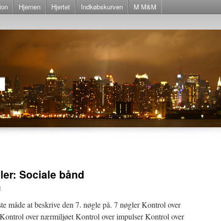
ion
Hjernen
Hjertet
Indkøbskurven
M M&M
ler: Sociale bånd
n
e måde at beskrive den 7. nøgle på. 7 nøgler Kontrol over
 Kontrol over nærmiljøet Kontrol over impulser Kontrol over