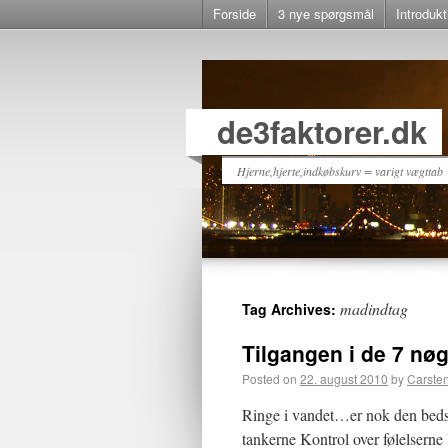
Forside
3 nye spørgsmål
Introdukt
de3faktorer.dk
Hjerne,hjerte,indkøbskurv = varigt vægttab
madindtag
Tag Archives:
Tilgangen i de 7 nøg
Posted on
22. august 2010
by
Carste
Ringe i vandet…er nok den bedst
tankerne Kontrol over følelserne