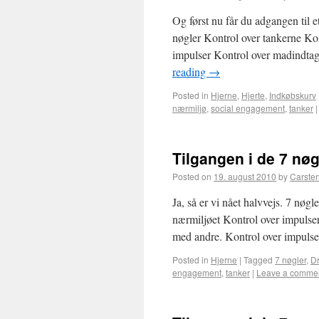
Og først nu får du adgangen til
nøgler Kontrol over tankerne Kon
impulser Kontrol over madindta
reading
→
Posted in
Hjerne
,
Hjerte
,
Indkøbskurv
nærmiljø
,
social engagement
,
tanker
|
Tilgangen i de 7 nøg
Posted on
19. august 2010
by
Carste
Ja, så er vi nået halvvejs. 7 nøg
nærmiljøet Kontrol over impulse
med andre. Kontrol over impulse
Posted in
Hjerne
|
Tagged
7 nøgler
,
Dr
engagement
,
tanker
|
Leave a comme