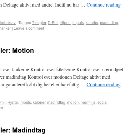
 Deltage aktivt med andre. Indtil nu har …
Continue reading
dkøbskurv
|
Tagged
7 nøgler
,
DrPhil
,
Hjerte
,
impuls
,
kalorier
,
madindtag
,
,
tanker
|
Leave a comment
ler: Motion
n
l over tankerne Kontrol over følelserne Kontrol over nærmiljøet
ver madindtag Kontrol over motionen Deltage aktivt med
ar garanteret købt dig hel eller halvfattig …
Continue reading
Phil
,
Hjerte
,
impuls
,
kalorier
,
madindtag
,
motion
,
nærmiljø
,
social
nt
gler: Madindtag
n