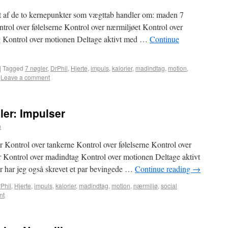
 et af de to kernepunkter som vægttab handler om: maden 7
trol over følelserne Kontrol over nærmiljøet Kontrol over
g Kontrol over motionen Deltage aktivt med …
Continue
|
Tagged
7 nøgler
,
DrPhil
,
Hjerte
,
impuls
,
kalorier
,
madindtag
,
motion
,
Leave a comment
ler: Impulser
n
ler Kontrol over tankerne Kontrol over følelserne Kontrol over
r Kontrol over madindtag Kontrol over motionen Deltage aktivt
r har jeg også skrevet et par bevingede …
Continue reading
→
Phil
,
Hjerte
,
impuls
,
kalorier
,
madindtag
,
motion
,
nærmiljø
,
social
nt