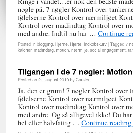
Ringe i vandet…er nok den bedste måde 
nøgle på. 7 nøgler Kontrol over tankern
følelserne Kontrol over nærmiljøet Kont
Kontrol over madindtag Kontrol over mo
med andre. Indtil nu har …
Continue r
Posted in
blogging
,
Hjerne
,
Hjerte
,
Indkøbskurv
|
Tagged
7 n
kalorier
,
madindtag
,
motion
,
nærmiljø
,
social engagement
,
ta
Tilgangen i de 7 nøgler: Motion
Posted on
21. august 2010
by
Carsten
Ja, den er grum! 7 nøgler Kontrol over 
følelserne Kontrol over nærmiljøet Kont
Kontrol over madindtag Kontrol over mo
med andre. Og så alligevel ikke! Du har
hel eller halvfattig …
Continue reading