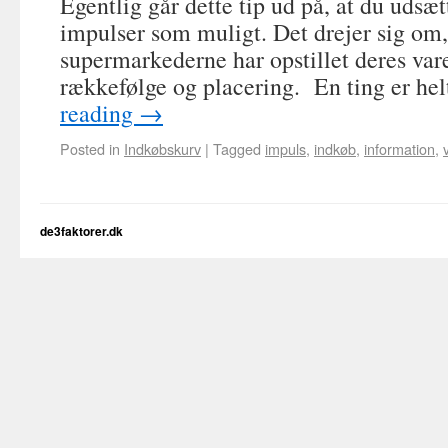
Egentlig går dette tip ud på, at du udsætt
impulser som muligt. Det drejer sig om,
supermarkederne har opstillet deres vare
rækkefølge og placering. En ting er he
reading
→
Posted in
Indkøbskurv
|
Tagged
impuls
,
indkøb
,
information
,
de3faktorer.dk