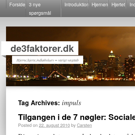
Forside
3 nye
Introduktion
Hjernen
Hjertet
In
spørgsmål
de3faktorer.dk
Hjerne,hjerte,indkøbskurv = varigt vægttab
impuls
Tag Archives:
Tilgangen i de 7 nøgler: Social
Posted on
22. august 2010
by
Carsten