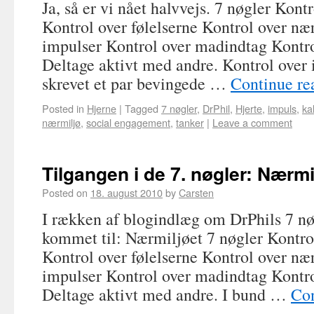
Ja, så er vi nået halvvejs. 7 nøgler Kont
Kontrol over følelserne Kontrol over næ
impulser Kontrol over madindtag Kontr
Deltage aktivt med andre. Kontrol over 
skrevet et par bevingede …
Continue r
Posted in
Hjerne
|
Tagged
7 nøgler
,
DrPhil
,
Hjerte
,
impuls
,
ka
nærmiljø
,
social engagement
,
tanker
|
Leave a comment
Tilgangen i de 7. nøgler: Nærmi
Posted on
18. august 2010
by
Carsten
I rækken af blogindlæg om DrPhils 7 nø
kommet til: Nærmiljøet 7 nøgler Kontro
Kontrol over følelserne Kontrol over næ
impulser Kontrol over madindtag Kontr
Deltage aktivt med andre. I bund …
Con