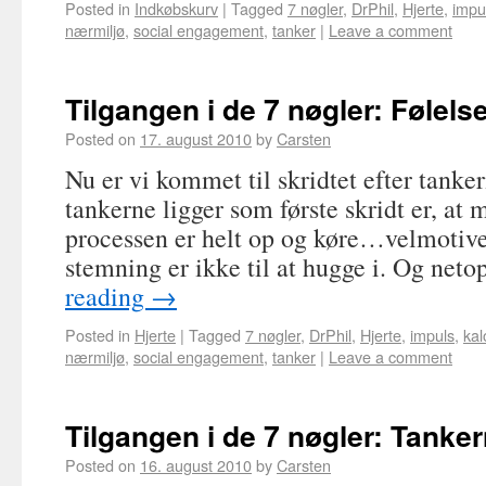
Posted in
Indkøbskurv
|
Tagged
7 nøgler
,
DrPhil
,
Hjerte
,
impu
nærmiljø
,
social engagement
,
tanker
|
Leave a comment
Tilgangen i de 7 nøgler: Følels
Posted on
17. august 2010
by
Carsten
Nu er vi kommet til skridtet efter tanker
tankerne ligger som første skridt er, at m
processen er helt op og køre…velmoti
stemning er ikke til at hugge i. Og net
reading
→
Posted in
Hjerte
|
Tagged
7 nøgler
,
DrPhil
,
Hjerte
,
impuls
,
kal
nærmiljø
,
social engagement
,
tanker
|
Leave a comment
Tilgangen i de 7 nøgler: Tanke
Posted on
16. august 2010
by
Carsten