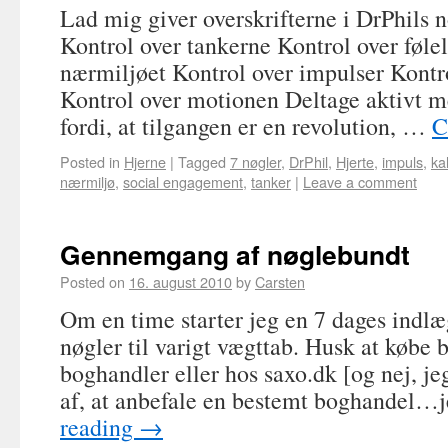
Lad mig giver overskrifterne i DrPhils 
Kontrol over tankerne Kontrol over føle
nærmiljøet Kontrol over impulser Kontr
Kontrol over motionen Deltage aktivt m
fordi, at tilgangen er en revolution, …
C
Posted in
Hjerne
|
Tagged
7 nøgler
,
DrPhil
,
Hjerte
,
impuls
,
ka
nærmiljø
,
social engagement
,
tanker
|
Leave a comment
Gennemgang af nøglebundt
Posted on
16. august 2010
by
Carsten
Om en time starter jeg en 7 dages indlæ
nøgler til varigt vægttab. Husk at købe 
boghandler eller hos saxo.dk [og nej, je
af, at anbefale en bestemt boghandel
reading
→