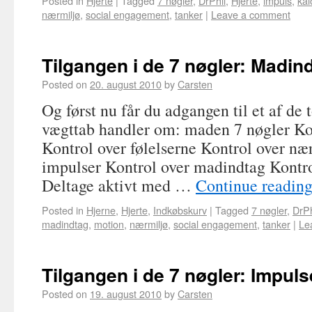
Posted in
Hjerte
|
Tagged
7 nøgler
,
DrPhil
,
Hjerte
,
impuls
,
kal
nærmiljø
,
social engagement
,
tanker
|
Leave a comment
Tilgangen i de 7 nøgler: Madin
Posted on
20. august 2010
by
Carsten
Og først nu får du adgangen til et af de
vægttab handler om: maden 7 nøgler Ko
Kontrol over følelserne Kontrol over næ
impulser Kontrol over madindtag Kontr
Deltage aktivt med …
Continue readin
Posted in
Hjerne
,
Hjerte
,
Indkøbskurv
|
Tagged
7 nøgler
,
DrPh
madindtag
,
motion
,
nærmiljø
,
social engagement
,
tanker
|
Le
Tilgangen i de 7 nøgler: Impuls
Posted on
19. august 2010
by
Carsten