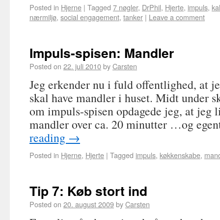
Posted in
Hjerne
|
Tagged
7 nøgler
,
DrPhil
,
Hjerte
,
impuls
,
ka
nærmiljø
,
social engagement
,
tanker
|
Leave a comment
Impuls-spisen: Mandler
Posted on
22. juli 2010
by
Carsten
Jeg erkender nu i fuld offentlighed, at 
skal have mandler i huset. Midt under sk
om impuls-spisen opdagede jeg, at jeg li
mandler over ca. 20 minutter …og egen
reading
→
Posted in
Hjerne
,
Hjerte
|
Tagged
impuls
,
køkkenskabe
,
mand
Tip 7: Køb stort ind
Posted on
20. august 2009
by
Carsten