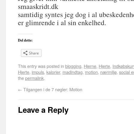
smaaskridt.dk
samtidig syntes jeg dog i al ubeskedenh
er glimrende i al sin enkelhed.
Del dette:
Share
This entry was posted in
blogging
,
Hjerne
,
Hjerte
,
Indkøbskur
Hjerte
,
impuls
,
kalorier
,
madindtag
,
motion
,
nærmiljø
,
social 
the
permalink
.
←
Tilgangen i de 7 nøgler: Motion
Leave a Reply