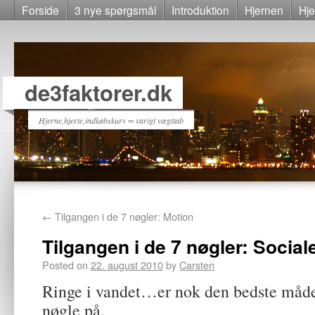
Forside
3 nye spørgsmål
Introduktion
Hjernen
Hje
de3faktorer.dk
Hjerne,hjerte,indkøbskurv = varigt vægttab
←
Tilgangen i de 7 nøgler: Motion
Tilgangen i de 7 nøgler: Social
Posted on
22. august 2010
by
Carsten
Ringe i vandet…er nok den bedste måde 
nøgle på.