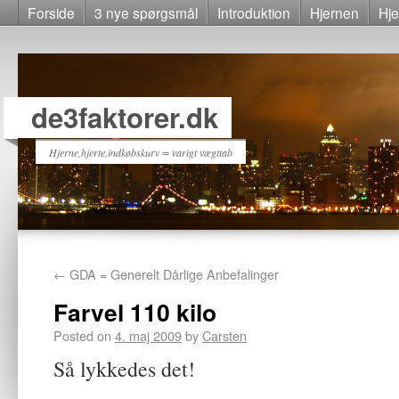
Forside
3 nye spørgsmål
Introduktion
Hjernen
Hje
de3faktorer.dk
Hjerne,hjerte,indkøbskurv = varigt vægttab
←
GDA = Generelt Dårlige Anbefalinger
Farvel 110 kilo
Posted on
4. maj 2009
by
Carsten
Så lykkedes det!