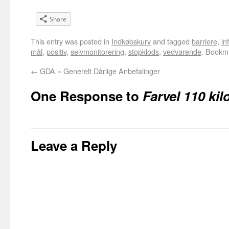
Share
This entry was posted in
Indkøbskurv
and tagged
barriere
,
in
mål
,
positiv
,
selvmonitorering
,
stopklods
,
vedvarende
. Bookm
←
GDA = Generelt Dårlige Anbefalinger
One Response to
Farvel 110 kil
Leave a Reply