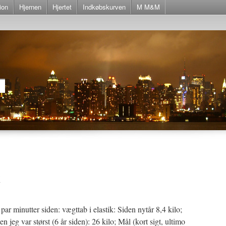
ion
Hjernen
Hjertet
Indkøbskurven
M M&M
k
par minutter siden: vægttab i elastik: Siden nytår 8,4 kilo;
en jeg var størst (6 år siden): 26 kilo; Mål (kort sigt, ultimo