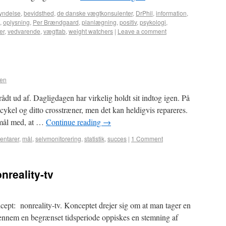
yndelse
,
bevidsthed
,
de danske vægtkonsulenter
,
DrPhil
,
information
,
,
oplysning
,
Per Brændgaard
,
planlægning
,
positiv
,
psykologi
,
er
,
vedvarende
,
vægttab
,
weight watchers
|
Leave a comment
ten
rådt ud af. Dagligdagen har virkelig holdt sit indtog igen. På
cykel og ditto crosstræner, men det kan heldigvis repareres.
t mål med, at …
Continue reading
→
ntarer
,
mål
,
selvmonitorering
,
statistik
,
succes
|
1 Comment
nreality-tv
cept: nonreality-tv. Konceptet drejer sig om at man tager en
nnem en begrænset tidsperiode oppiskes en stemning af