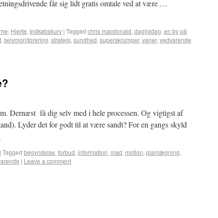
etningsdrivende får sig lidt gratis omtale ved at være …
rne
,
Hjerte
,
Indkøbskurv
|
Tagged
chris macdonald
,
dagligdag
,
en by på
t
,
selvmonitorering
,
strategi
,
sundhed
,
superskrumper
,
vaner
,
vedvarende
e?
m. Dernæst få dig selv med i hele processen. Og vigtigst af
tand). Lyder det for godt til at være sandt? For en gangs skyld
→
|
Tagged
begyndelse
,
forbud
,
information
,
mad
,
motion
,
planlægning
,
varende
|
Leave a comment