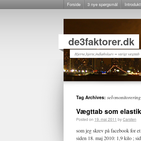
Forside
3 nye spørgsmål
Introdukt
de3faktorer.dk
Hjerne,hjerte,indkøbskurv = varigt vægttab
selvmonitorering
Tag Archives:
Vægttab som elasti
Posted on
19. maj 2011
by
Carsten
som jeg skrev på facebook for et 
siden 18. maj 2010: 1,9 kilo ; sid