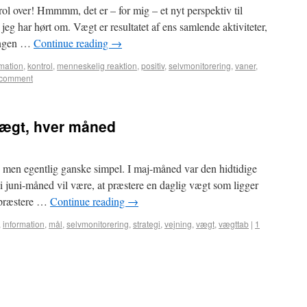
ol over! Hmmmm, det er – for mig – et nyt perspektiv til
 jeg har hørt om. Vægt er resultatet af ens samlende aktiviteter,
angen …
Continue reading
→
rmation
,
kontrol
,
menneskelig reaktion
,
positiv
,
selvmonitorering
,
vaner
,
 comment
vægt, hver måned
et, men egentlig ganske simpel. I maj-måned var den hidtidige
 i juni-måned vil være, at præstere en daglig vægt som ligger
t præstere …
Continue reading
→
,
information
,
mål
,
selvmonitorering
,
strategi
,
vejning
,
vægt
,
vægttab
|
1