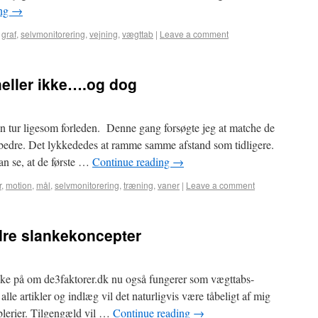
ing
→
,
graf
,
selvmonitorering
,
vejning
,
vægttab
|
Leave a comment
heller ikke….og dog
n tur ligesom forleden. Denne gang forsøgte jeg at matche de
 bedre. Det lykkededes at ramme samme afstand som tidligere.
kan se, at de første …
Continue reading
→
r
,
motion
,
mål
,
selvmonitorering
,
træning
,
vaner
|
Leave a comment
ndre slankekoncepter
ke på om de3faktorer.dk nu også fungerer som vægttabs-
alle artikler og indlæg vil det naturligvis være tåbeligt af mig
iblerier. Tilgengæld vil …
Continue reading
→