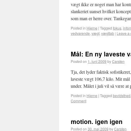
vægt ikke er noget man har kontr
slankeriet uanset hvilket koncept
som man er herre over. Tankeg
Posted in
Hjerne
|
Tagged
fokus
,
info
vedvarende
,
vægt
,
vægttab
|
Leave a
Mål: En ny laveste 
Posted on
1. juni 2009
by
Carsten
Tja, det lyder faktisk sofistiker
laveste vægt 106,7 kilo. Mit mål
under. Målet i juli vil så være a
Posted in
Hjerne
|
Tagged
bevidsthed
Comment
motion. igen igen
Posted on
30. maj 2009
by
Carsten