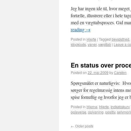
Jeg har ingen ide til, hvor mege
fortælle, illustrere eller i hele 
med en vægttabsproces. Gid man
reading
→
Posted in
Hjerte
|
Tagged
bevidsthed
,
stopklods
,
vaner
,
vægttab
|
Leave a c
En status over proc
Posted on
22. maj 2009
by
Carsten
Spørgsmålet er naturligvis: Hvor
sørger for regelmæssig intens mo
spise fornuftig og hvorfor jeg 
Posted in
Hjerne
,
Hjerte
,
Indkøbskurv
oplevelse
,
oplysning
,
positiv
,
selvmoni
←
Older posts