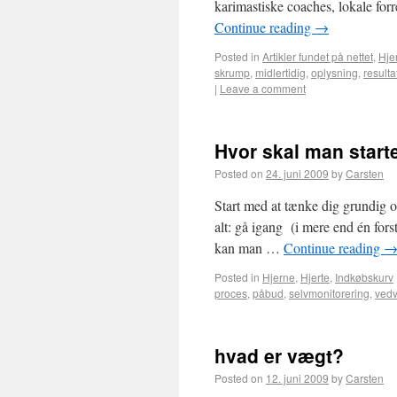
karimastiske coaches, lokale forr
Continue reading
→
Posted in
Artikler fundet på nettet
,
Hje
skrump
,
midlertidig
,
oplysning
,
resulta
|
Leave a comment
Hvor skal man start
Posted on
24. juni 2009
by
Carsten
Start med at tænke dig grundig o
alt: gå igang (i mere end én fors
kan man …
Continue reading
Posted in
Hjerne
,
Hjerte
,
Indkøbskurv
proces
,
påbud
,
selvmonitorering
,
ved
hvad er vægt?
Posted on
12. juni 2009
by
Carsten