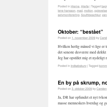
Posted in
Hjerne
,
Hjerte
|
Tagged
beg
lene hansson
,
mad
,
motion
,
oplevelse
selvmonitorering
,
Southbeachkur
,
van
Oktober: “bestået”
Posted on
1. november 2009
by
Cars
Hvilken herlig måned vi lige er t
det seneste desværre med defekt 
Jeg har opstillet mig et nydelig
Posted in
Indkøbskurv
|
Tagged
komme
En by på skrump, no
Posted on
3. oktober 2009
by
Carsten
Ja, DR har opfundet et nyt tvkon
masse menneskers hverdag og ge