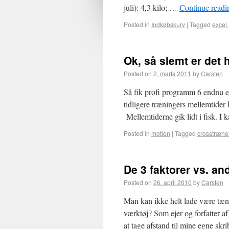
juli): 4,3 kilo; …
Continue read
Posted in
Indkøbskurv
|
Tagged
excel
Ok, så slemt er det 
Posted on
2. marts 2011
by
Carsten
Så fik profi programm 6 endnu e
tidligere træningers mellemtider
Mellemtiderne gik lidt i fisk. I 
Posted in
motion
|
Tagged
crosstræne
De 3 faktorer vs. a
Posted on
26. april 2010
by
Carsten
Man kan ikke helt lade være tæn
værktøj? Som ejer og forfatter af 
at tage afstand til mine egne skr