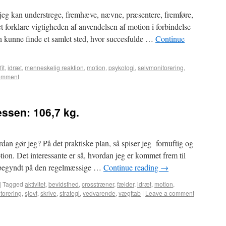
t jeg kan understrege, fremhæve, nævne, præsentere, fremføre,
taget forklare vigtigheden af anvendelsen af motion i forbindelse
 kunne finde et samlet sted, hvor succesfulde …
Continue
fit
,
idræt
,
menneskelig reaktion
,
motion
,
psykologi
,
selvmonitorering
,
omment
essen: 106,7 kg.
dan gør jeg? På det praktiske plan, så spiser jeg fornuftig og
tion. Det interessante er så, hvordan jeg er kommet frem til
er begyndt på den regelmæssige …
Continue reading
→
|
Tagged
aktivitet
,
bevidsthed
,
crosstræner
,
fælder
,
idræt
,
motion
,
torering
,
sjovt
,
skrive
,
strategi
,
vedvarende
,
vægttab
|
Leave a comment