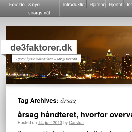
Forside
3 nye
Introduktion
Hjernen
Hjertet
In
spørgsmål
de3faktorer.dk
Hjerne,hjerte,indkøbskurv = varigt vægttab
årsag
Tag Archives:
årsag håndteret, hvorfor over
Posted on
14. juni 2013
by
Carsten