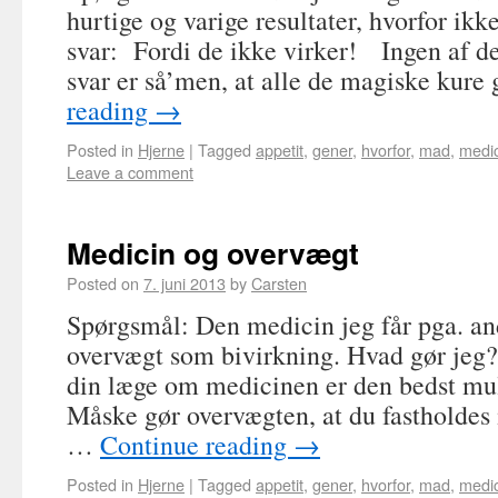
hurtige og varige resultater, hvorfor ik
svar: Fordi de ikke virker! Ingen af d
svar er så’men, at alle de magiske kur
reading
→
Posted in
Hjerne
|
Tagged
appetit
,
gener
,
hvorfor
,
mad
,
medic
Leave a comment
Medicin og overvægt
Posted on
7. juni 2013
by
Carsten
Spørgsmål: Den medicin jeg får pga. a
overvægt som bivirkning. Hvad gør je
din læge om medicinen er den bedst mul
Måske gør overvægten, at du fastholdes
…
Continue reading
→
Posted in
Hjerne
|
Tagged
appetit
,
gener
,
hvorfor
,
mad
,
medic