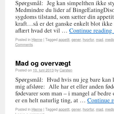
Spørgsmål: Jeg kan simpelthen ikke sty
Medmindre du lider af BingeEatingDisor
sygdoms tilstand, som sætter din appetit
kraft…så er det ganske enkelt blot ikke 
aflært hvad det vil …
Continue reading
Posted in
Hjerne
|
Tagged
appetit
,
gener
,
hvorfor
,
mad
,
medic
Comments
Mad og overvægt
Posted on
10. juni 2013
by
Carsten
Spørgsmål: Hvad hvis nu jeg bare kan 
mig afsløre: Alle har et eller anden føde
fødevarer som man – i mangel af bedre o
er en helt naturlig ting, at …
Continue 
Posted in
Hjerne
|
Tagged
appetit
,
gener
,
hvorfor
,
mad
,
medic