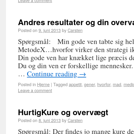
Leave a comment
Andres resultater og din over
Posted on
9. juni 2013
by
Carsten
Spørgsmål: Min gode ven tabte sig helt
MetodeX…hvorfor virker den strategi ik
Din gode ven har knækket lige præcis
Du og din ven er forskellige mennesker
…
Continue reading
→
Posted in
Hjerne
|
Tagged
appetit
,
gener
,
hvorfor
,
mad
,
medic
Leave a comment
HurtigKure og overvægt
Posted on
8. juni 2013
by
Carsten
Spørgsmål: Der findes jo mange kure d