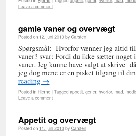
Posted in
Hjerne
|
Tagged
appetit
,
gener
,
hvorfor
,
mad
,
medic
Leave a comment
gamle vaner og overvægt
Posted on
12. juni 2013
by
Carsten
Spørgsmål: Hvorfor vænner jeg altid til
vaner? svar: Fordi du ikke sætter noget 
vaner. Jeg kunne have valgt at skrive då
jeg dog mene er en pisket tilgang til d
reading
→
Posted in
Hjerne
|
Tagged
appetit
,
gener
,
hvorfor
,
mad
,
medic
Leave a comment
Appetit og overvægt
Posted on
11. juni 2013
by
Carsten