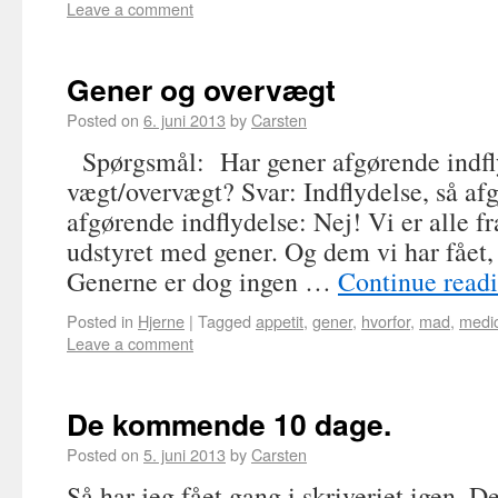
Leave a comment
Gener og overvægt
Posted on
6. juni 2013
by
Carsten
Spørgsmål: Har gener afgørende indfl
vægt/overvægt? Svar: Indflydelse, så afg
afgørende indflydelse: Nej! Vi er alle fr
udstyret med gener. Og dem vi har fået,
Generne er dog ingen …
Continue read
Posted in
Hjerne
|
Tagged
appetit
,
gener
,
hvorfor
,
mad
,
medic
Leave a comment
De kommende 10 dage.
Posted on
5. juni 2013
by
Carsten
Så har jeg fået gang i skriveriet igen.