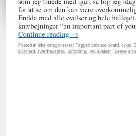
som jeg truede med igår, så tog jeg id
for at se om den kan være overkommelig.
Endda med alle øvelser og hele halløjet
knæbøjninger “an important part of yo
Continue reading
→
Posted in
Ikke kategoriseret
|
Tagged
balance board
,
cykel
,
E
sundhed
,
sværhedsgrad
,
udfordring
,
wii
,
øvelser
|
Leave a c