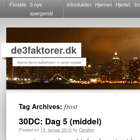
Forside
3 nye
Introduktion
Hjernen
Hjertet
In
spørgsmål
de3faktorer.dk
Hjerne,hjerte,indkøbskurv = varigt vægttab
frost
Tag Archives:
30DC: Dag 5 (middel)
Posted on
15. januar 2010
by
Carsten