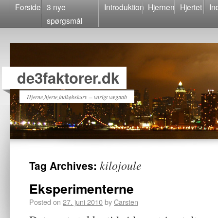
Forside
3 nye
Introduktion
Hjernen
Hjertet
In
spørgsmål
de3faktorer.dk
Hjerne,hjerte,indkøbskurv = varigt vægttab
kilojoule
Tag Archives:
Eksperimenterne
Posted on
27. juni 2010
by
Carsten