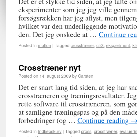
Det er et stykke tid siden, at jeg talte 
eksperimenter som jeg jeg ville gennem
forsøgsrækken har jeg aflyst, men tilge
hvilket var den underliggende motivatio
den. Det jeg ønskede at …
Continue re
Posted in
motion
|
Tagged
crosstræner
,
ctr3
,
eksperiment
,
ki
Crosstræner nyt
Posted on
14. august 2009
by
Carsten
Det er snart lang tid siden, at jeg har s
crosstræneren og træningsresultater. Jeg
rette software til crosstræneren, som gør
at samligne træningspas og på den måd
forbedringer (og …
Continue reading
Posted in
Indkøbskurv
|
Tagged
cross
,
crosstræner
,
evalueri