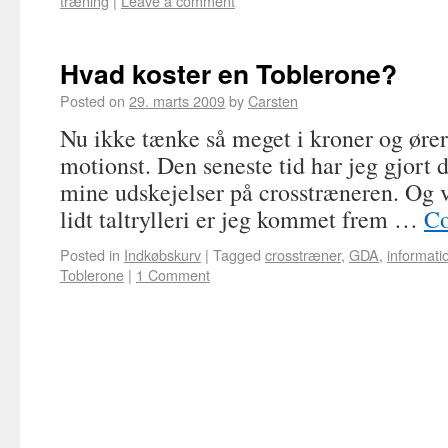
træning
|
Leave a comment
Hvad koster en Toblerone?
Posted on
29. marts 2009
by
Carsten
Nu ikke tænke så meget i kroner og ører
motionst. Den seneste tid har jeg gjort d
mine udskejelser på crosstræneren. Og 
lidt taltrylleri er jeg kommet frem …
Co
Posted in
Indkøbskurv
|
Tagged
crosstræner
,
GDA
,
informati
Toblerone
|
1 Comment