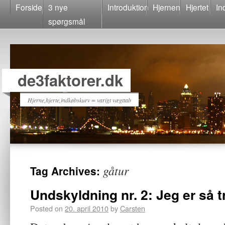
Forside
3 nye
Introduktion
Hjernen
Hjertet
In
spørgsmål
de3faktorer.dk
Hjerne,hjerte,indkøbskurv = varigt vægttab
gåtur
Tag Archives:
Undskyldning nr. 2: Jeg er så t
Posted on
20. april 2010
by
Carsten