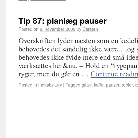
Tip 87: planlæg pauser
Posted on
8. november 2009
by
Carsten
Overskriften lyder næsten som en kedel
behøvedes det sandelig ikke være….og 
behøvedes ikke fylde mere end små idee
værksættes her&nu. – Hold en “rygepau
ryger, men du går en …
Continue readi
Posted in
Indkøbskurv
|
Tagged
gåtur
,
kaffe
,
pauser
,
æbler
,
æ