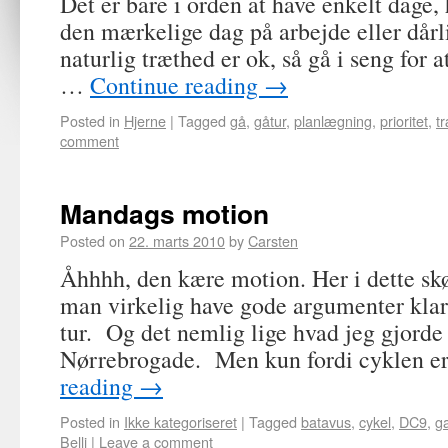
Det er bare i orden at have enkelt dage,
den mærkelige dag på arbejde eller dårli
naturlig træthed er ok, så gå i seng for a
…
Continue reading
→
Posted in
Hjerne
|
Tagged
gå
,
gåtur
,
planlægning
,
prioritet
,
t
comment
Mandags motion
Posted on
22. marts 2010
by
Carsten
Åhhhh, den kære motion. Her i dette skø
man virkelig have gode argumenter klar 
tur. Og det nemlig lige hvad jeg gjorde
Nørrebrogade. Men kun fordi cyklen 
reading
→
Posted in
Ikke kategoriseret
|
Tagged
batavus
,
cykel
,
DC9
,
ga
Belli
|
Leave a comment