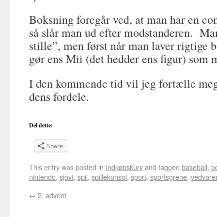
Boksning foregår ved, at man har en con
så slår man ud efter modstanderen. Man
stille”, men først når man laver rigtige
gør ens Mii (det hedder ens figur) som 
I den kommende tid vil jeg fortælle me
dens fordele.
Del dette:
Share
This entry was posted in
Indkøbskurv
and tagged
baseball
,
b
nintendo
,
sjovt
,
spil
,
spillekonsol
,
sport
,
sportsgrene
,
vedvare
←
2. advent