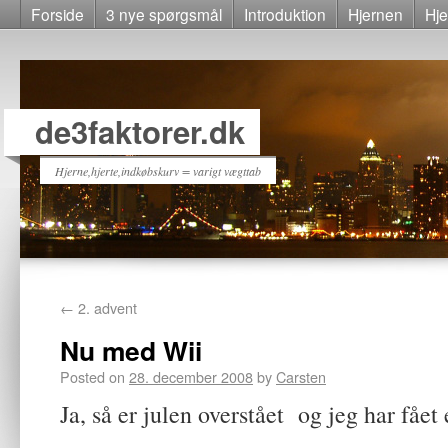
Forside
3 nye spørgsmål
Introduktion
Hjernen
Hje
de3faktorer.dk
Hjerne,hjerte,indkøbskurv = varigt vægttab
←
2. advent
Nu med Wii
Posted on
28. december 2008
by
Carsten
Ja, så er julen overstået og jeg har fåe