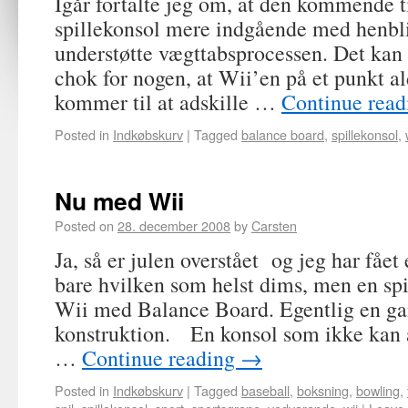
Igår fortalte jeg om, at den kommende t
spillekonsol mere indgående med henbl
understøtte vægttabsprocessen. Det ka
chok for nogen, at Wii’en på et punkt a
kommer til at adskille …
Continue rea
Posted in
Indkøbskurv
|
Tagged
balance board
,
spillekonsol
,
Nu med Wii
Posted on
28. december 2008
by
Carsten
Ja, så er julen overstået og jeg har fåe
bare hvilken som helst dims, men en sp
Wii med Balance Board. Egentlig en ga
konstruktion. En konsol som ikke kan 
…
Continue reading
→
Posted in
Indkøbskurv
|
Tagged
baseball
,
boksning
,
bowling
,