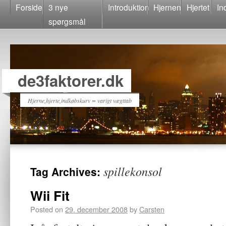
Forside
3 nye
Introduktion
Hjernen
Hjertet
In
spørgsmål
de3faktorer.dk
Hjerne,hjerte,indkøbskurv = varigt vægttab
spillekonsol
Tag Archives:
Wii Fit
Posted on
29. december 2008
by
Carsten