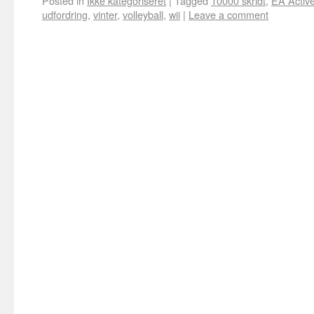
Posted in
Ikke kategoriseret
|
Tagged
10000 skridt
,
EA Activ
udfordring
,
vinter
,
volleyball
,
wii
|
Leave a comment