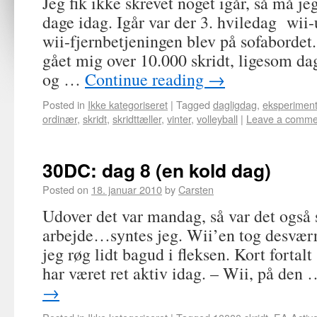
Jeg fik ikke skrevet noget igår, så må jeg
dage idag. Igår var der 3. hviledag wii-
wii-fjernbetjeningen blev på sofabordet.
gået mig over 10.000 skridt, ligesom d
og …
Continue reading
→
Posted in
Ikke kategoriseret
|
Tagged
dagligdag
,
eksperimen
ordinær
,
skridt
,
skridttæller
,
vinter
,
volleyball
|
Leave a comme
30DC: dag 8 (en kold dag)
Posted on
18. januar 2010
by
Carsten
Udover det var mandag, så var det også 
arbejde…syntes jeg. Wii’en tog desværr
jeg røg lidt bagud i fleksen. Kort fortalt 
har været ret aktiv idag. – Wii, på den
→